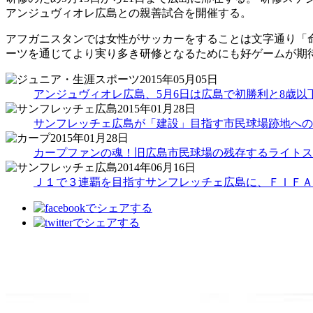
アンジュヴィオレ広島との親善試合を開催する。
アフガニスタンでは女性がサッカーをすることは文字通り「
ーツを通じてより実り多き研修となるためにも好ゲームが期
2015年05月05日
アンジュヴィオレ広島、5月6日は広島で初勝利と8歳
2015年01月28日
サンフレッチェ広島が「建設」目指す市民球場跡地への
2015年01月28日
カープファンの魂！旧広島市民球場の残存するライトス
2014年06月16日
Ｊ１で３連覇を目指すサンフレッチェ広島に、ＦＩＦＡ