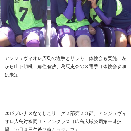
アンジュヴィオレ広島の選手とサッカー体験会も実施、左
から山下胡桃、魚住有沙、葛馬史奈の３選手（体験会参加
は未定）
2015プレナスなでしこリーグ２部第２３節、アンジュヴィ
オレ広島対福岡Ｊ・アンクラス（広島広域公園第一球技
場、10月４日午後２時キックオフ）