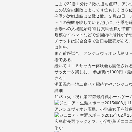
こまで22勝１分け３敗の勝ち点67。アン
この試合の勝敗によって４位もしくは６
今季の対戦成績は２戦２敗。３月28日、
－４の完敗を喫しているだけに、今季を締
会場への入場開始時間 は賛助会員が午前1
規模なイベントなどで公園内の混雑が予
チケットは試合会場で当日券販売がある
は無料。
また前座試合、アンジュヴィオレ広島Ｕ－
場である。
続いてＵ－８サッカー体験会も開催される
サッカーを楽しむ。 参加費は1000円
きる）
湯田温泉一泊二食ペア招待券やアンジュ
詳細
11/3（火・祝）第27節最終戦ホームゲ
2015年03月1
アンジュヴィオレ広島、小学生女子を対
2015年02月1
広島市長選キックオフ、小谷野薫氏ニコ
るか