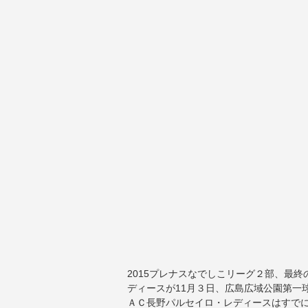
2015プレナスなでしこリーグ２部、最終
ディースが11月３日、広島広域公園第一
ＡＣ長野パルセイロ・レディースはすで