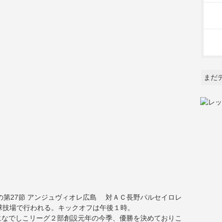
まだ
の第27節 アンジュヴィオレ広島 対ＡＣ長野パルセイロレ
球技場で行われる。キックオフは午後１時。
になでしこリーグ２部創設元年の今季、優勝を決めておりこ