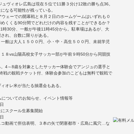
ジュヴィオレ広島は現在５位で11勝３分け12敗の勝ち点36。
位になる可能性が残っている。
アウェーでの開幕戦と８月２日のホームゲームはいずれも０
めくくる90分間でどれだけの内容を残すことができるか？
1時30分、一般が午後11時45分から。駐車場はあるが、大
想され、台数に限りがある。
。一般は大人１５００円、小・中・高生５００円、未就学児
１８vs山陽高校女子サッカー部が午前９時50分から同競技
。4～8歳を対象としたサッカー体験会でアンジュの選手と
（最終戦の観戦チケット付、体験会参加のこどもは無料で観戦で
ヴィオレ米が当たる抽選会もある。
ームについてのお知らせ、イベント情報等
1日
象にスクール生募集開始
5日
ニコ動画で所信表明、３本の矢で閉塞都市・広島に風穴…な