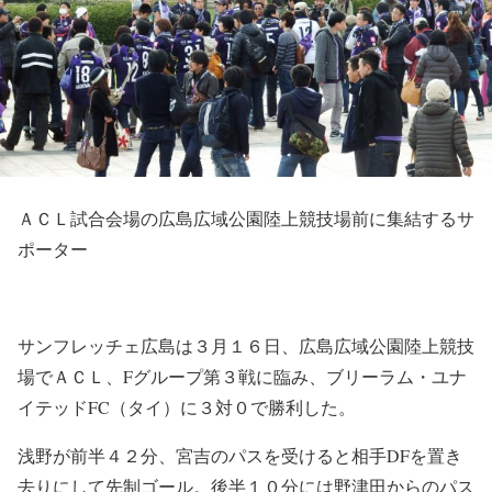
ＡＣＬ試合会場の広島広域公園陸上競技場前に集結するサ
ポーター
サンフレッチェ広島は３月１６日、広島広域公園陸上競技
場でＡＣＬ、Fグループ第３戦に臨み、ブリーラム・ユナ
イテッドFC（タイ）に３対０で勝利した。
浅野が前半４２分、宮吉のパスを受けると相手DFを置き
去りにして先制ゴール。後半１０分には野津田からのパス