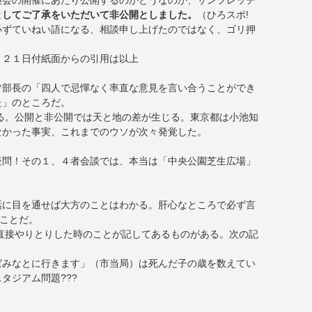
換会の開催にあたり公開するのかどうなのか、サンフレッチ
としてご了承をいただいて非公開としました。
（ひろスポ!
必ずていねい語になる、相談申し上げたのではなく、ゴリ押
月２１日付紙面からの引用は以上
ツ部長の「四人で忌憚なく率直な意見を言い合うことができ
た」のところだ。
る。公開と非公開では天と地の差が生じる。東京都は小池知
なかった事実、これまでのウソが次々発覚した。
疑問！その１、４者会談では、本当は「中央公園芝生広場」
話に目を通せば大方のことはわかる。肝心なところで必ず言
うことだ。
直接やりとりした時のことが記してあるものがある。次の記
ばみなとに行きます」（市当局）は死んだ子の歳を数えてい
タジアム問題???