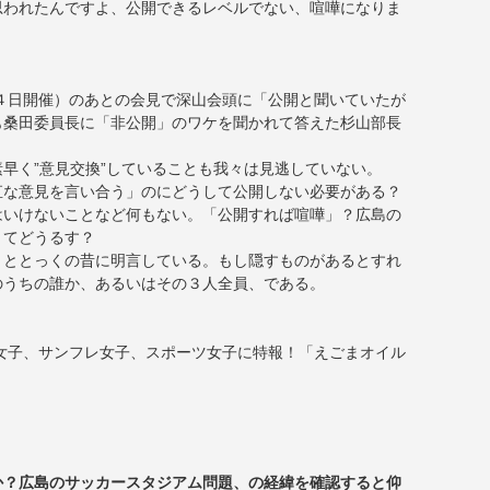
思われたんですよ、公開できるレベルでない、喧嘩になりま
４日開催）のあとの会見で深山会頭に「公開と聞いていたが
も桑田委員長に「非公開」のワケを聞かれて答えた杉山部長
早く”意見交換”していることも我々は見逃していない。
直な意見を言い合う」のにどうして公開しない必要がある？
はいけないことなど何もない。「公開すれば喧嘩」？広島の
くてどうるす？
」ととっくの昔に明言している。もし隠すものがあるとすれ
のうちの誰か、あるいはその３人全員、である。
女子、サンフレ女子、スポーツ女子に特報！「えごまオイル
いか？広島のサッカースタジアム問題、の経緯を確認すると仰