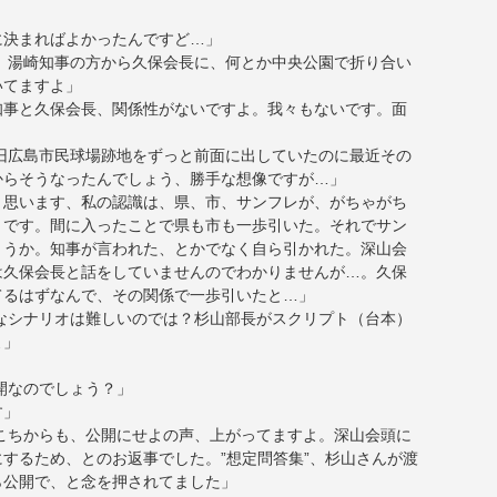
に決まればよかったんですど…」
、湯崎知事の方から久保会長に、何とか中央公園で折り合い
いてますよ」
知事と久保会長、関係性がないですよ。我々もないです。面
旧広島市民球場跡地をずっと前面に出していたのに最近その
からそうなったんでしょう、勝手な想像ですが…」
と思います、私の認識は、県、市、サンフレが、がちゃがち
、です。間に入ったことで県も市も一歩引いた。それでサン
ょうか。知事が言われた、とかでなく自ら引かれた。深山会
は久保会長と話をしていませんのでわかりませんが…。久保
てるはずなんで、その関係で一歩引いたと…」
なシナリオは難しいのでは？杉山部長がスクリプト（台本）
よ」
開なのでしょう？」
す」
こちからも、公開にせよの声、上がってますよ。深山会頭に
するため、とのお返事でした。”想定問答集”、杉山さんが渡
ら公開で、と念を押されてました」