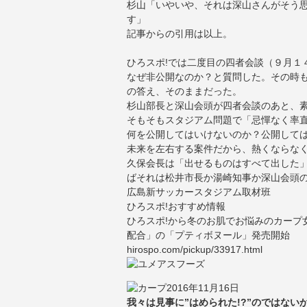
杉山「いやいや、それは深山さんがそう
す」
記事からの引用は以上。
ひろスポ!では二度目の四者会談（９月１
なぜ非公開なのか？と質問した。その時
の答え、そのままだった。
杉山部長と深山会頭が四者会談のあと、素
そもそもスタジアム問題で「忌憚なく率
何を公開してはいけないのか？公開して
未来を左右する案件だから、熱くならな
久保会長は「出せるものはすべて出した
ばそれは松井市長か湯崎知事か深山会頭
広島新サッカースタジアム取材班
ひろスポ!おすすめ情報
ひろスポ!から冬のお肌でお悩みのカープ
配合」の「プティボヌール」発売開始
hirospo.com/pickup/33917.html
2016年11月16日
我々は見事に”はめられた!?”のではな