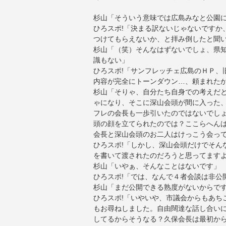
杉山「そういう意味では広島みなと公園
ひろスポ!「決まる訳ないじゃないですか
つけてもらえないか、と拝み倒したと聞
杉山「（笑）そんなはずないでしょ、県
識もない」
ひろスポ!「サンフレッチェ広島のＨＰ、
内容が完全にトーンダウン…、頼まれた
杉山「そりゃ、自分たち自身での考えだ
ゃになり、そこに深山会頭が間に入った
フレの会長も一歩引いたのではないでし
頭の顔を立てられたのでは？ここらへん
会長と深山会頭のお二人はけっこう会っ
ひろスポ!「しかし、深山会頭だけでそん
を書いて渡されたのだろうと思ってます
杉山「いやぁ、そんなことはないです」
ひろスポ!「では、なんで４者会談は非公
杉山「まだ公開できる熟度がないからで
ひろスポ!「いやいや、市議会からもあち
もお尋ねしました。自由闊達な話し合いに
してるからそうなる？久保会長は最初か