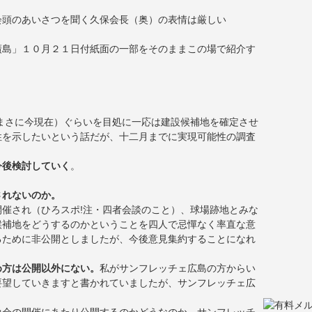
会頭のあいさつを聞く久保会長（奥）の表情は厳しい
廣島」１０月２１日付紙面の一部をそのままこの場で紹介す
まさに今現在）ぐらいを目処に一応は建設候補地を確定させ
性を示したいという話だが、十二月までに実現可能性の調査
今後検討していく
。
されないのか。
催され（ひろスポ!注・四者会談のこと）、球場跡地とみな
候補地をどうするのかということを四人で忌憚なく率直な意
るために非公開としましたが、今後意見集約することになれ
め方は公開以外にない。
私がサンフレッチェ広島の方からい
要望していきますと書かれていましたが、サンフレッチェ広