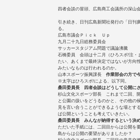
四者会談の冒頭、広島商工会議所の深山
引き続き、日刊広島新聞社発行の「日刊
る。
広島市議会Ｐｉｃｋ Ｕｐ
九月二十九日総務委員会
サッカースタジアム問題で議論沸騰
石橋委員 会頭は十二月（ひろスポ!注・
たい、あくまで最終決定ではないが方向
みたいなものは行われるのか。
山本スポーツ振興課長
作業部会の方で
※太字はひろスポ!による、以下同。
桑田委員長 四者会談はどうして公開に
杉山文化スポーツ部長 これまで二回、開
と公園の扱いをどうるのかと、その他の
見を言い合うことができるような場とす
ば公開ということも考えていきたい。
桑田委員長 みんなが納得するという決
ただいた手紙には、二回目からは公開を
島からは公開の要望がありましたか？