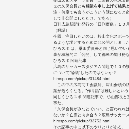
杉山文化スポーツ部長 二回目の意見交
ェの久保会長とも
相談を申し上げて結果
注・何度でも言うがこういう話になると
しで非公開にしただけ、である）
日刊広島新聞社発行の「日刊廣島」１０
（解説）
今回、注目したいのは、杉山文化スポー
るような場とするために非公開としまし
ひろスポ!は、桑田委員長と同じ思いでい
事が積極的に「公開」して都民の知り得
ひろスポ!関連記事
広島のサッカースタジアム問題で１０の
について”論議”したのではないか？
hirospo.com/pickup/31484.html
…この中の広島商工会議所、深山会頭の
葉が危うくなる。”作り話”は難しいとい
同じくひろスポ!関連記事で、杉山部長と
事だ。
「久保会長がみなとでいい、と言われれ
ないか？亡霊と向き合う？広島サッカース
hirospo.com/pickup/33752.html
その記事の中に以下のやりとりがある。