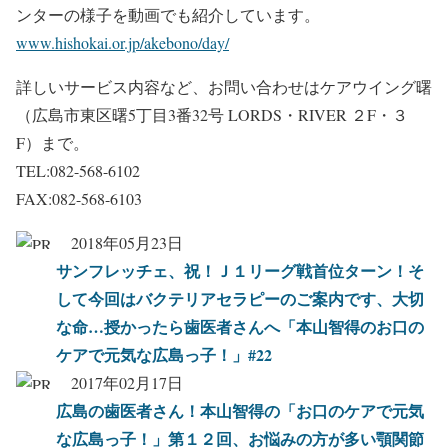
ンターの様子を動画でも紹介しています。
www.hishokai.or.jp/akebono/day/
詳しいサービス内容など、お問い合わせはケアウイング曙
（広島市東区曙5丁目3番32号 LORDS・RIVER ２F・３
F）まで。
TEL:082-568-6102
FAX:082-568-6103
2018年05月23日
サンフレッチェ、祝！Ｊ１リーグ戦首位ターン！そ
して今回はバクテリアセラピーのご案内です、大切
な命…授かったら歯医者さんへ「本山智得のお口の
ケアで元気な広島っ子！」#22
2017年02月17日
広島の歯医者さん！本山智得の「お口のケアで元気
な広島っ子！」第１２回、お悩みの方が多い顎関節