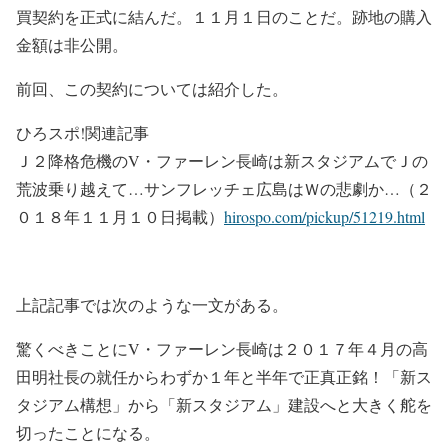
買契約を正式に結んだ。１１月１日のことだ。跡地の購入
金額は非公開。
前回、この契約については紹介した。
ひろスポ!関連記事
Ｊ２降格危機のV・ファーレン長崎は新スタジアムでＪの
荒波乗り越えて…サンフレッチェ広島はＷの悲劇か…（２
０１８年１１月１０日掲載）
hirospo.com/pickup/51219.html
上記記事では次のような一文がある。
驚くべきことにV・ファーレン長崎は２０１７年４月の高
田明社長の就任からわずか１年と半年で正真正銘！「新ス
タジアム構想」から「新スタジアム」建設へと大きく舵を
切ったことになる。