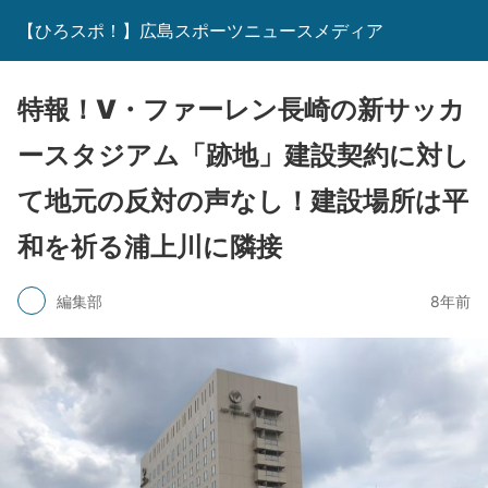
【ひろスポ！】広島スポーツニュースメディア
特報！V・ファーレン長崎の新サッカ
ースタジアム「跡地」建設契約に対し
て地元の反対の声なし！建設場所は平
和を祈る浦上川に隣接
編集部
8年前