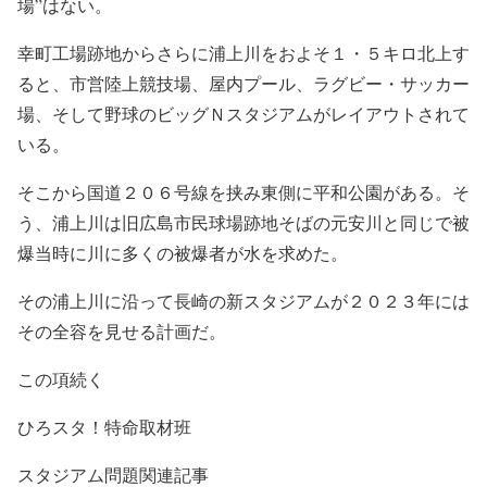
場”はない。
幸町工場跡地からさらに浦上川をおよそ１・５キロ北上す
ると、市営陸上競技場、屋内プール、ラグビー・サッカー
場、そして野球のビッグＮスタジアムがレイアウトされて
いる。
そこから国道２０６号線を挟み東側に平和公園がある。そ
う、浦上川は旧広島市民球場跡地そばの元安川と同じで被
爆当時に川に多くの被爆者が水を求めた。
その浦上川に沿って長崎の新スタジアムが２０２３年には
その全容を見せる計画だ。
この項続く
ひろスタ！特命取材班
スタジアム問題関連記事