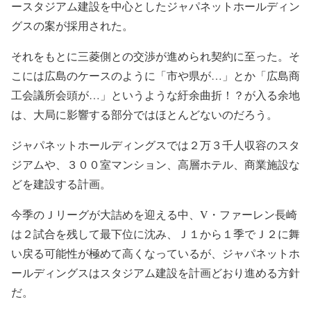
ースタジアム建設を中心としたジャパネットホールディン
グスの案が採用された。
それをもとに三菱側との交渉が進められ契約に至った。そ
こには広島のケースのように「市や県が…」とか「広島商
工会議所会頭が…」というような紆余曲折！？が入る余地
は、大局に影響する部分ではほとんどないのだろう。
ジャパネットホールディングスでは２万３千人収容のスタ
ジアムや、３００室マンション、高層ホテル、商業施設な
どを建設する計画。
今季のＪリーグが大詰めを迎える中、V・ファーレン長崎
は２試合を残して最下位に沈み、Ｊ１から１季でＪ２に舞
い戻る可能性が極めて高くなっているが、ジャパネットホ
ールディングスはスタジアム建設を計画どおり進める方針
だ。