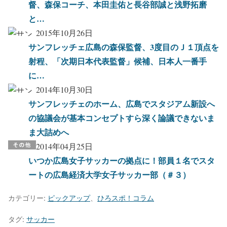
督、森保コーチ、本田圭佑と長谷部誠と浅野拓磨
と…
2015年10月26日
サンフレッチェ広島の森保監督、3度目のＪ１頂点を
射程、「次期日本代表監督」候補、日本人一番手
に…
2014年10月30日
サンフレッチェのホーム、広島でスタジアム新設へ
の協議会が基本コンセプトすら深く論議できないま
ま大詰めへ
2014年04月25日
いつか広島女子サッカーの拠点に！部員１名でスタ
ートの広島経済大学女子サッカー部（＃３）
カテゴリー:
ピックアップ
、
ひろスポ！コラム
タグ:
サッカー