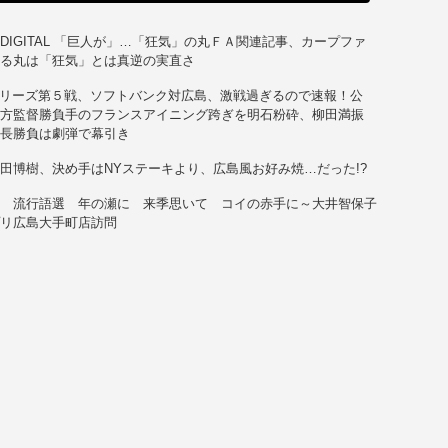
DIGITAL 「巨人が」…「狂気」の丸ＦＡ関連記事、カープファ
いる丸は「狂気」とは真逆の実直さ
シリーズ第５戦、ソフトバンク対広島、激戦過ぎるので速報！公
緒方監督勝負手のフランスアイニング跨ぎを明石粉砕、柳田満振
延長勝負は劇弾で幕引き
田博樹、決め手はNYステーキより、広島風お好み焼…だった!?
子 流行語選 年の瀬に 来季思いて コイの赤手に～大井智保子
プリ広島大手町店訪問