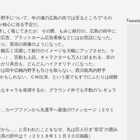
野手について、年の瀬の広島の街では至るところで”その
Tweets
か核心に迫る予定だ。
詳しく報じてきたが、その際、もみじ銀行の、広島の街中に
所広告、プラットホーム広告看板などにはお世話になった。
たら、冒頭の画像のようになった。
も幅広く活躍して銀行のイメージを大幅にアップさせた。ケ
い…）、言動も上品、キャラクターも万人に好まれる…非の
上がり具合も、どんどんハイクオリティになった。
では田中広輔内野手も引けを取らない。西川龍馬内野手
るかもしれない。ＣＭ出演、という面でもすでにふたりは経験
なキャラを発揮するか。グラウンド外でも不動の”レギュラ
…カープファンから丸選手へ最後の!?メッセージ（２０１
から…」と言われたことをなぜ、丸は巨人行き”宣言”の囲み
海系の田中は？（２０１８年１１月３０日掲載）