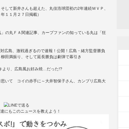
、そして新井さんも超えた、丸佳浩球団初の2年連続ＭＶＰ、
８年１１月２７日掲載）
「狂気」の丸ＦＡ関連記事、カープファンの知っている丸は「狂
ク対広島、激戦過ぎるので速報！公開！広島・緒方監督勝負
、柳田満振り、そして延長勝負は劇弾で幕引き
キより、広島風お好み焼…だった!?
季思いて コイの赤手に～大井智保子さん、カンプリ広島大
友達にもこのニュースを教えよう！