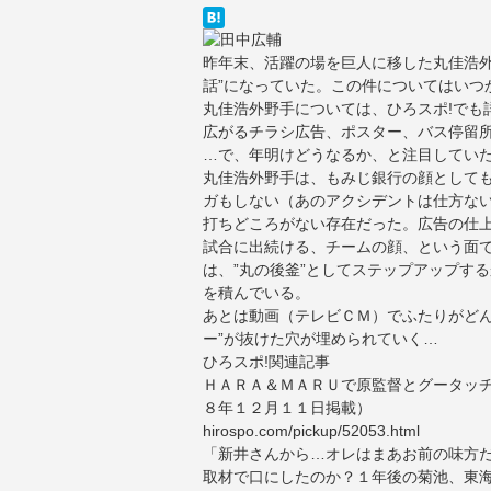
昨年末、活躍の場を巨人に移した丸佳浩外
話”になっていた。この件についてはいつ
丸佳浩外野手については、ひろスポ!でも
広がるチラシ広告、ポスター、バス停留
…で、年明けどうなるか、と注目してい
丸佳浩外野手は、もみじ銀行の顔として
ガもしない（あのアクシデントは仕方な
打ちどころがない存在だった。広告の仕
試合に出続ける、チームの顔、という面
は、”丸の後釜”としてステップアップす
を積んでいる。
あとは動画（テレビＣＭ）でふたりがどん
ー”が抜けた穴が埋められていく…
ひろスポ!関連記事
ＨＡＲＡ＆ＭＡＲＵで原監督とグータッチ
８年１２月１１日掲載）
hirospo.com/pickup/52053.html
「新井さんから…オレはまあお前の味方だ
取材で口にしたのか？１年後の菊池、東