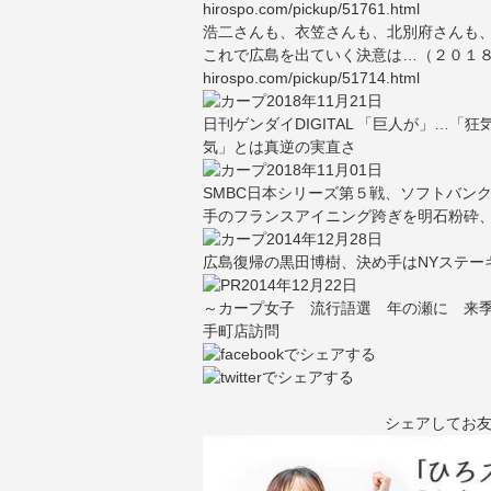
hirospo.com/pickup/51761.html
浩二さんも、衣笠さんも、北別府さんも
これで広島を出ていく決意は…（２０１
hirospo.com/pickup/51714.html
2018年11月21日
日刊ゲンダイDIGITAL 「巨人が」…
気」とは真逆の実直さ
2018年11月01日
SMBC日本シリーズ第５戦、ソフトバン
手のフランスアイニング跨ぎを明石粉砕
2014年12月28日
広島復帰の黒田博樹、決め手はNYステー
2014年12月22日
～カープ女子 流行語選 年の瀬に 来
手町店訪問
シェアしてお