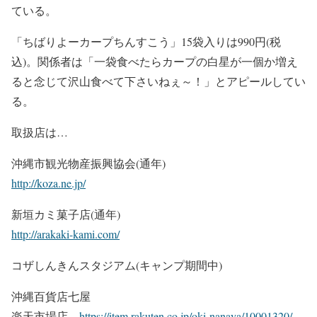
ている。
「ちばりよーカープちんすこう」1
5袋入りは990円(税
込)。関係者は「一袋食べたらカープの白星が一個
か増え
ると念じて沢山食べて下さ
いねぇ～！」とアピールしてい
る。
取扱店は…
沖縄市観光物産振興協会(通年
)
http://
koza.ne.jp/
新垣カミ菓子店(通年)
http://
arakaki-kami.com
/
コザしんきんスタジアム(キャ
ンプ期間中)
沖縄百貨店七屋
楽天市場店
https://
item.rakuten.co.
jp/oki-nanaya/
10001320/