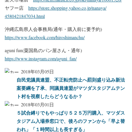
ヤフー店
https://
store.shopping.y
ahoo.co.jp/
nanaya/
4580421847034.ht
ml
沖縄広島県人会事務局(通年・
購入前に要予約)
https://
www.facebook.com
/hiroshimanchu/
aguni fun(粟国島のパン屋さん・通
年)
https://
www.instagram.co
m/aguni_fan/
2018年03月05日
自民党議員連盟、不正転売防止へ罰則盛り込み新法
案要綱を了承、同議員連盟がマツダスタジアムテン
ト村を視察したらどうなるか？
2018年03月01日
５試合縛りでもやっぱり５２５万円購入、マツダス
タジアム入場券窓口で、後ろのファンから「早よ替
われ」「１時間以上も長すぎる」