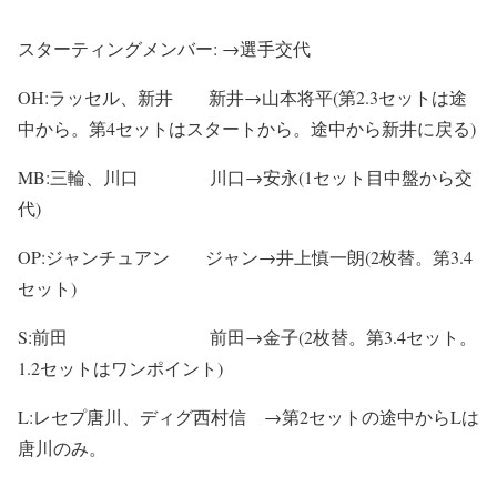
スターティングメンバー: →選手交代
OH:ラッセル、新井 新井→山本将平(第2.3セットは途
中から。第4セットはスタートから。途中から新井に戻る)
MB:三輪、川口 川口→安永(1セット目中盤から交
代)
OP:ジャンチュアン ジャン→井上慎一朗(2枚替。第3.4
セット)
S:前田 前田→金子(2枚替。第3.4セット。
1.2セットはワンポイント)
L:レセプ唐川、ディグ西村信 →第2セットの途中からLは
唐川のみ。