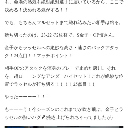
も、会場の熱気も絶対絶対選手に届いているから、ここで
決める！決めれる気がする！！
でも、もちろんフルセットまで縺れ込みたい相手は粘る。
断ち切ったのは、23-22で2枚替で、S金子・OP慎さん。
金子からラッセルへの絶妙な高さ・速さのバックアタッ
ク！24点目！！マッチポイント！
相手OPのアタックを渾身のプレーで止めた唐川。それ
を、超ローーングなアンダーハイセット！これが絶妙な位
置でラッセルが打ち切る！！！！25点目！！
やったーーーー！！！
もーーーう！今シーズンのこれまでが吹き飛ぶ、金子とラ
ッセルの熱いハグ💕(抱き上げられちゃってましたが)