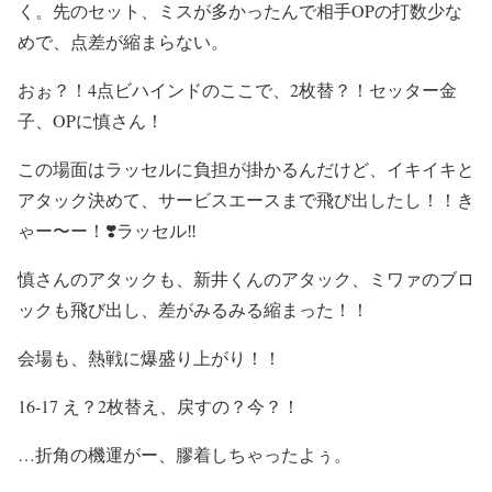
く。先のセット、ミスが多かったんで相手OPの打数少な
めで、点差が縮まらない。
おぉ？！4点ビハインドのここで、2枚替？！セッター金
子、OPに慎さん！
この場面はラッセルに負担が掛かるんだけど、イキイキと
アタック決めて、サービスエースまで飛び出したし！！き
ゃー〜ー！❣️ラッセル‼️
慎さんのアタックも、新井くんのアタック、ミワァのブロ
ックも飛び出し、差がみるみる縮まった！！
会場も、熱戦に爆盛り上がり！！
16-17 え？2枚替え、戻すの？今？！
…折角の機運がー、膠着しちゃったよぅ。