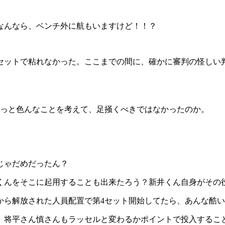
なんなら、ベンチ外に航もいますけど！！？
3セットで粘れなかった。ここまでの間に、確かに審判の怪しい
もっと色んなことを考えて、足掻くべきではなかったのか。
じゃだめだったん？
くんをそこに起用することも出来たろう？新井くん自身がその
から解放された人員配置で第4セット開始してたら、あんな酷
、将平さん慎さんもラッセルと変わるかポイントで投入するこ