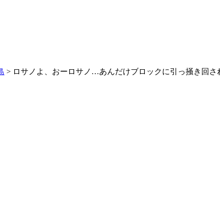
島
> ロサノよ、おーロサノ…あんだけブロックに引っ掻き回さ