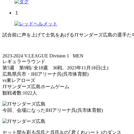
１
試合前に声を上げて士気をあげるJTサンダーズ広島の選手た
2023-2024 V.LEAGUE Division 1 MEN
レギュラーラウンド
第5週 第9戦/ 全18週 36戦、2023年11月18日(土)
広島県呉市・IHIアリーナ呉(呉市体育館)
vs東レアローズ
JTサンダーズ広島ホームゲーム
観戦者数:1022人
今回、会場になったIHIアリーナ呉(呉市体育館)
セット間を彩る呉氏と呉氏Jr.の｢君くれハート｣のダンス