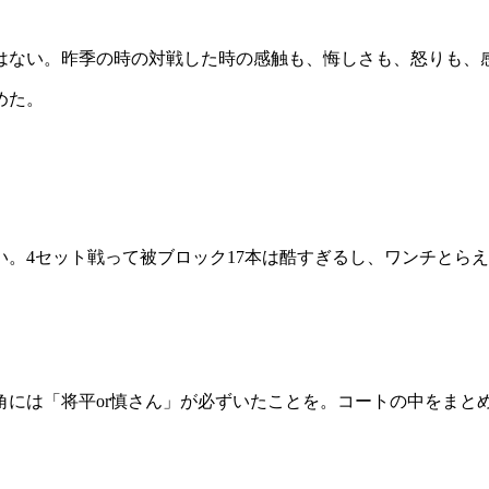
はない。昨季の時の対戦した時の感触も、悔しさも、怒りも、
めた。
。4セット戦って被ブロック17本は酷すぎるし、ワンチとら
角には「将平or慎さん」が必ずいたことを。コートの中をまと