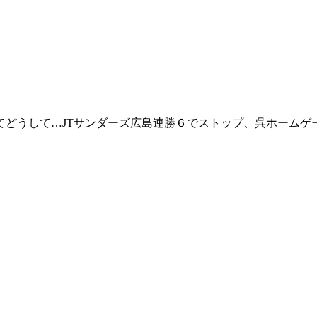
てどうして…JTサンダーズ広島連勝６でストップ、呉ホームゲ