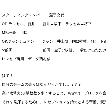
スターティングメンバー: →選手交代
OH:ラッセル、新井 新井→坂下 ラッセル→将平
MB:三輪、川口
OP:ジャンチュアン ジャン→井上慎一朗(2枚替。4セット
S:前田 前田→金子(2枚替。一瞬だけ出ただけ
L:レセプ唐川、ディグ西村信
はて？
自分のチームの売りはなんだったでしょう？？
高い攻撃力(攻撃枚数を多くすること、も含む)、ブロックを
それを発揮するために、レセプションを始めとする守備、安