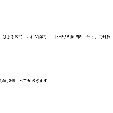
にはまる広島ついにV消滅……中日戦８勝15敗１分け、完封負
封負け8個目って多過ぎます