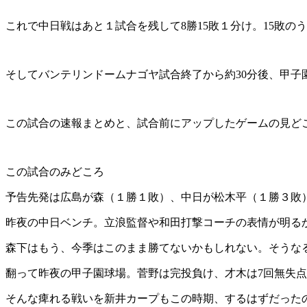
これで中日戦はあと１試合を残して8勝15敗１分け。15敗の
そしてバンテリンドームナゴヤ試合終了から約30分後、甲子
この試合の速報まとめと、試合前にアップしたゲームの見ど
この試合のみどころ
予告先発は広島が森（１勝１敗）、中日が松木平（１勝３敗
昨夜の中日ベンチ。立浪監督や和田打撃コーチの表情が明る
森下はもう、今季はこのまま勝てないかもしれない。そうなる
翻って昨夜の甲子園球場。菅野は完投負け、才木は7回無失
そんな痺れる戦いを新井カープもこの時期、するはずだった