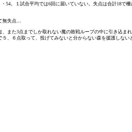
４・54。１試合平均では6回に届いていない。失点は合計18で
て無失点…
は、また3点までしか取れない魔の敗戦ループの中に引き込ま
で５、６点取って、投げてみないと分からない森を援護しない