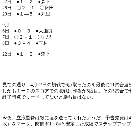
27日 ●１－２ ●森下
28日 〇２－１ 〇床田
29日 ●１―５ ●九里
9月
6日 ●０－３ ●大瀬良
7日 〇２－１ 〇九里
8日 ●３－４ ●玉村
22日 ●１－２ ●森下
見ての通り、4月27日の初戦で6点取ったのを最後に11試
しかも１ー２のスコアでの敗戦は昨夜が5度目。その5試合
終了時点でリードしてないと勝ち目はない。
今夜、立浪監督は敵に塩を送ってくれたようだ。予告先発は4
敗）をマーク、防御率1・84と安定した成績でステップアッ