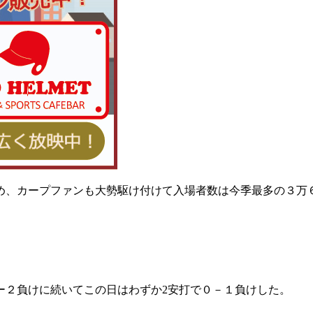
め、カープファンも大勢駆け付けて入場者数は今季最多の３万
ー２負けに続いてこの日はわずか2安打で０－１負けした。