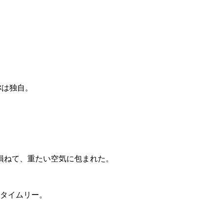
。
称は独自。
損ねて、重たい空気に包まれた。
野タイムリー。