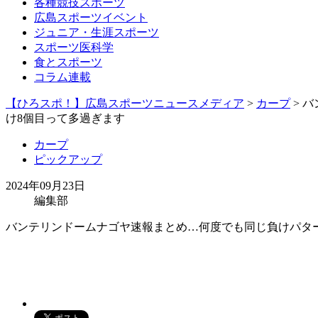
各種競技スポーツ
広島スポーツイベント
ジュニア・生涯スポーツ
スポーツ医科学
食とスポーツ
コラム連載
【ひろスポ！】広島スポーツニュースメディア
>
カープ
> 
け8個目って多過ぎます
カープ
ピックアップ
2024年09月23日
編集部
バンテリンドームナゴヤ速報まとめ…何度でも同じ負けパター