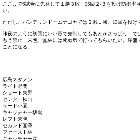
ここまで6試合に先発して１勝３敗、35回２/３を投げ防御率
い。
ただし、バンテリンドームナゴヤでは２戦１勝、13回を投げ
昨夜のように初回にいい形で先制してもあとがさっぱり…で
もう禁止！末包、堂林には死ぬ気で打ってもらいたい。序盤
ことになる。
広島スタメン
ライト野間
ショート矢野
センター秋山
サード小園
キャッチャー坂倉
レフト末包
セカンド韮澤
ファースト林
キャッチャー森