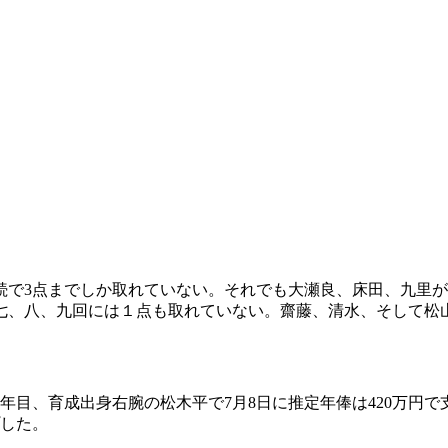
合連続で3点までしか取れていない。それでも大瀬良、床田、九里
で七、八、九回には１点も取れていない。齋藤、清水、そして松
年目、育成出身右腕の松木平で7月8日に推定年俸は420万円で
プした。