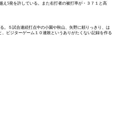
柵越え5発を許している。また右打者の被打率が・３７１と高
れる。５試合連続打点中の小園や秋山、矢野に頼りっきり、は
と、ビジターゲーム１０連敗というありがたくない記録を作る