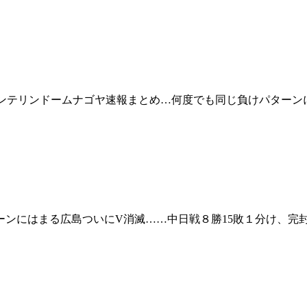
バンテリンドームナゴヤ速報まとめ…何度でも同じ負けパターン
ンにはまる広島ついにV消滅……中日戦８勝15敗１分け、完