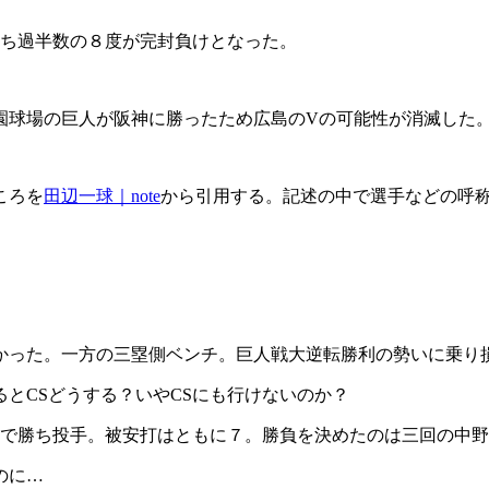
うち過半数の８度が完封負けとなった。
園球場の巨人が阪神に勝ったため広島のVの可能性が消滅した
ころを
田辺一球｜note
から引用する。記述の中で選手などの呼
）
かった。一方の三塁側ベンチ。巨人戦大逆転勝利の勢いに乗り
とCSどうする？いやCSにも行けないのか？
点で勝ち投手。被安打はともに７。勝負を決めたのは三回の中
のに…