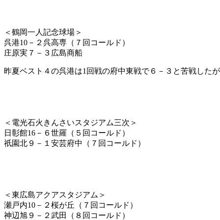
＜鶴岡一人記念球場＞
呉港10－２呉高専（７回コールド）
庄原実７－３広島商船
昨夏ベスト４の呉港は1回戦の府中東戦で６－３と苦戦したが
＜電光石火きんさいスタジアム三次＞
日彰館16－６世羅（５回コールド）
祇園北９－１安芸府中（７回コールド）
＜東広島アクアスタジアム＞
瀬戸内10－２桜が丘（７回コールド）
神辺旭９－２武田（８回コールド）