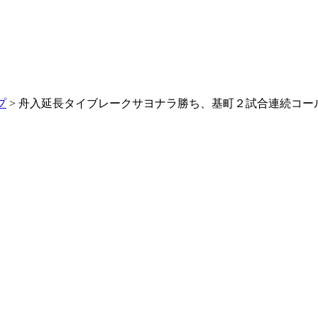
プ
> 舟入延長タイブレークサヨナラ勝ち、基町２試合連続コー