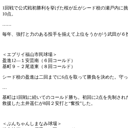
1回戦で公式戦初勝利を挙げた桜が丘がシード校の瀬戸内に挑
10点。
……
毎年、強打と力のある投手を揃えて上位をうかがう武田が６投
＜エブリイ福山市民球場＞
盈進12―１安芸南（６回コールド）
基町９－２尾道東（８回コールド）
シード校の盈進は二回までに6点を取って勝負を決めた。守
…
基町は1回戦に続いてのコールド勝ち。初回に2点を先制され
救援した土井遥仁が8回２安打と“奮投”した。
＜ぶんちゃんしまなみ球場＞