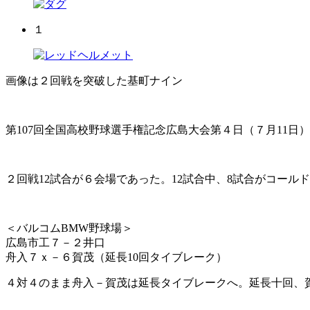
１
画像は２回戦を突破した基町ナイン
第107回全国高校野球選手権記念広島大会第４日（７月11日）
２回戦12試合が６会場であった。12試合中、8試合がコー
＜バルコムBMW野球場＞
広島市工７－２井口
舟入７ｘ－６賀茂（延長10回タイブレーク）
４対４のまま舟入－賀茂は延長タイブレークへ。延長十回、賀