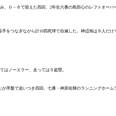
み、０－６で迎えた四回、2年生六番の島田心のレフトオーバ
手をつなぎながら計10四死球で自滅した。神辺旭は９人だけで快
ってはノーエラー、走っては５盗塁。
たが序盤で追いつき四回、七番・神原佑輝のランニングホーム