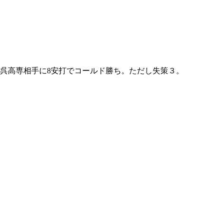
呉高専相手に8安打でコールド勝ち。ただし失策３。