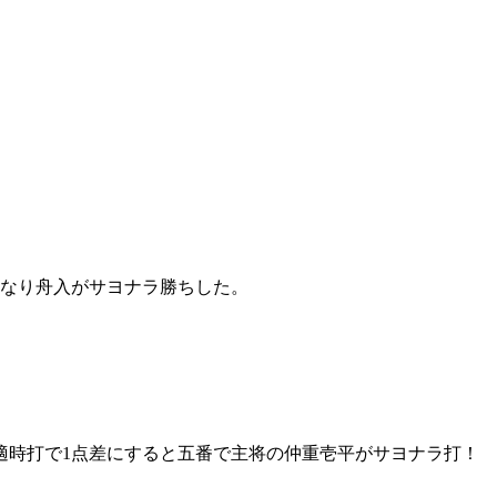
となり舟入がサヨナラ勝ちした。
適時打で1点差にすると五番で主将の仲重壱平がサヨナラ打！