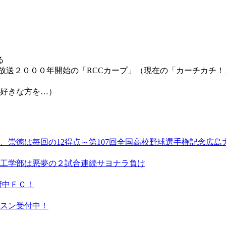
る
放送２０００年開始の「RCCカープ」（現在の「カーチカチ
お好きな方を…）
点、崇徳は毎回の12得点～第107回全国高校野球選手権記念広
工学部は悪夢の２試合連続サヨナラ負け
府中ＦＣ！
スン受付中！