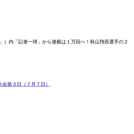
！」）内「記者一球」から連載は１万回へ！秋山翔吾選手の２
島大会第３日（７月７日）