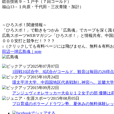
総合技術９－１戸手（７回コールド）
福山13－１向原・千代田・三次青陵・加計）
～ひろスポ！関連情報～
「ひろスポ！」で動きをつかみ「広島魂」でカープを深く識
広島スポーツWEBマガジン「ひろスポ！」と情報共有。中国
０００安打と競争だ！？？？
↓（クリックしても有料ページには飛びません、無料＆有料
田辺一球広島魂｜note
2025年07月07日
1回戦10試合中、8試合がコールド、観音は毎回の26得
2015年10月24日
環太平洋大学、中四国地区代表戦制し神宮へ、近畿大学
2015年09月22日
アンジュヴィオレサッカー大会Ｕ１２女子の部 優勝は
2015年08月05日
プロ育成のポラーノドラワン塾、夏休みの無料体験レッ