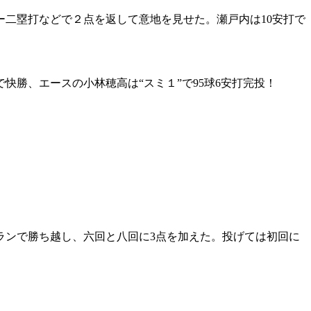
ー二塁打などで２点を返して意地を見せた。瀬戸内は10安打で
勝、エースの小林穂高は“スミ１”で95球6安打完投！
ランで勝ち越し、六回と八回に3点を加えた。投げては初回に