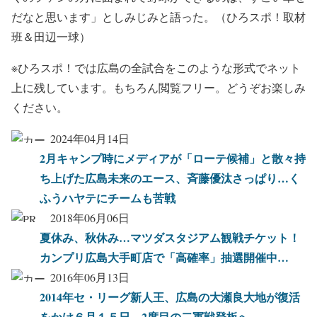
だなと思います」としみじみと語った。（ひろスポ！取材
班＆田辺一球）
※ひろスポ！では広島の全試合をこのような形式でネット
上に残しています。もちろん閲覧フリー。どうぞお楽しみ
ください。
2024年04月14日
2月キャンプ時にメディアが「ローテ候補」と散々持
ち上げた広島未来のエース、斉藤優汰さっぱり…く
ふうハヤテにチームも苦戦
2018年06月06日
夏休み、秋休み…マツダスタジアム観戦チケット！
カンプリ広島大手町店で「高確率」抽選開催中…
2016年06月13日
2014年セ・リーグ新人王、広島の大瀬良大地が復活
をかけ６月１５日、2度目の二軍戦登板へ