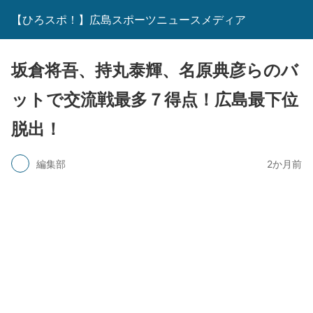
【ひろスポ！】広島スポーツニュースメディア
坂倉将吾、持丸泰輝、名原典彦らのバ
ットで交流戦最多７得点！広島最下位
脱出！
編集部
2か月前