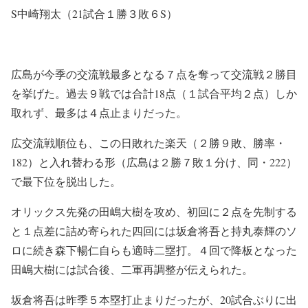
S中崎翔太（21試合１勝３敗６S）
広島が今季の交流戦最多となる７点を奪って交流戦２勝目
を挙げた。過去９戦では合計18点（１試合平均２点）しか
取れず、最多は４点止まりだった。
広交流戦順位も、この日敗れた楽天（２勝９敗、勝率・
182）と入れ替わる形（広島は２勝７敗１分け、同・222）
で最下位を脱出した。
オリックス先発の田嶋大樹を攻め、初回に２点を先制する
と１点差に詰め寄られた四回には坂倉将吾と持丸泰輝のソ
ロに続き森下暢仁自らも適時二塁打。４回で降板となった
田嶋大樹には試合後、二軍再調整が伝えられた。
坂倉将吾は昨季５本塁打止まりだったが、20試合ぶりに出