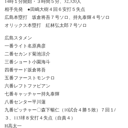
14時１分開始・３時間５分、32,320人
相手先発 ●田嶋大樹４回６安打５失点
広島本塁打 坂倉将吾７号ソロ、持丸泰輝４号ソロ
オリックス本塁打 紅林弘太郎７号ソロ
広島スタメン
一番ライト名原典彦
二番セカンド菊池涼介
三番ショート小園海斗
四番サード坂倉将吾
五番ファーストモンテロ
六番レフトファビアン
七番キャッチャー持丸泰輝
八番センター平川蓮
九番ピッチャー〇森下暢仁（10試合４勝５敗）７回１/
３、113球８安打４失点（自責４）
H高太一