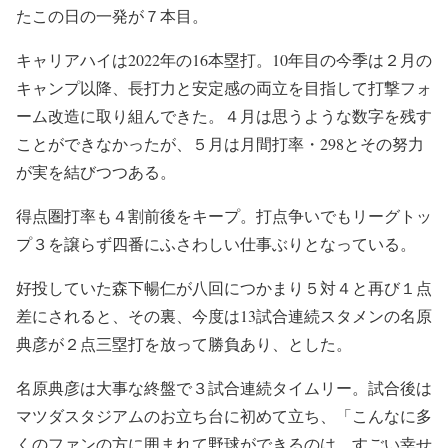
たこの日の一発が７本目。
キャリアハイは2022年の16本塁打。10年目の今季は２月の
キャンプ以降、長打力と安定感の両立を目指して打撃フォ
ーム改造に取り組んできた。４月は思うような数字を残す
ことができなかったが、５月は月間打率・298とその努力
が実を結びつつある。
得点圏打率も４割前後をキープ。打点争いでもリーグトッ
プ３を譲らず四番にふさわしい仕事ぶりとなっている。
好投していた森下暢仁が八回につかまり５対４と再び１点
差にされると、その裏、今度は13試合連続スタメンの名原
典彦が２点三塁打を放って勝負あり、とした。
名原典彦は大事な終盤で３試合連続タイムリー。試合後は
マツダスタジアムのお立ち台に初めて立ち、「こんなに多
くのファンの方に囲まれて野球ができるのは、すごい幸せ