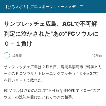
【ひろスポ！】広島スポーツニュースメディア
サンフレッチェ広島、ACLで不可解
判定に泣かされた”あの”FCソウルに
０－１負け
編集部
12年前
サンフレッチェ広島は２月８日、鹿児島霧島市で韓国Ｋリ
ーグのＦＣソウルとトレーニングマッチ（４５分×３本）
を行い０－１で敗れた。
FCソウルは昨春のACLで”不可解な連続PKでドロー”のア
ウェーの洗礼を受けたいわくつきの相手。