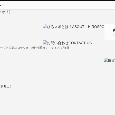
ン
ープ
> 広島のロサリオ、急性虫垂炎でリタイア(2月8日）
月8日）