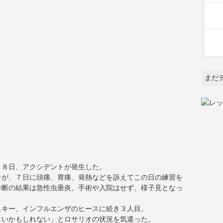
まだ
月８日、アクシデントが発生した。
オが、７日に頭痛、胃痛、発熱などを訴えてこの日の練習を
診断の結果は急性虫垂炎。手術や入院はせず、様子見となっ
スキー、インフルエンザのヒースに続き３人目。
しいかもしれない」とロサリオの状況を気遣った。