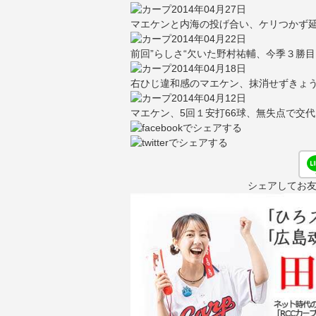
2014年04月27日
マエケンと内海の投げ合い、ケリつかず延
2014年04月22日
前回”らしさ“欠いた野村祐輔、今季３勝目
2014年04月18日
右ひじ違和感のマエケン、抹消せずきょ
2014年04月12日
マエケン、5回１安打66球、無失点で交代
シェアしてお