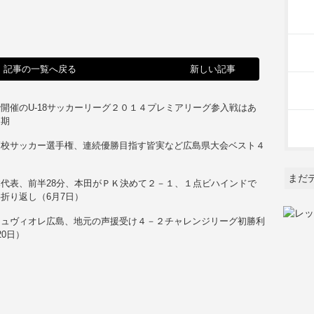
記事の一覧へ戻る
新しい記事
開催のU-18サッカーリーグ２０１４プレミアリーグ参入戦はあ
延期
高校サッカー選手権、連続優勝目指す皆実など広島県大会ベスト４
る
まだ
代表、前半28分、本田がＰＫ決めて２－１、１点ビハインドで
折り返し（6月7日）
ジュヴィオレ広島、地元の声援受け４－２チャレンジリーグ初勝利
20日）