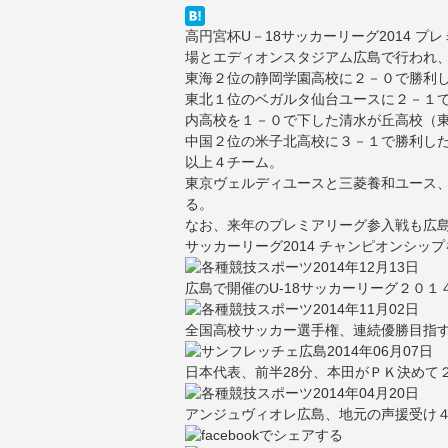
高円宮杯U－18サッカーリーグ2014 
場とエディオンスタジアム広島で行われ
東海２位の静岡学園高校に２－０で勝利
東北１位のベガルタ仙台ユースに２－１
内高校を１－０で下した清水が丘高校（
中国２位の米子北高校に３－１で勝利し
以上４チーム。
東京ヴェルディユースと三菱養和ユース
る。
なお、来年のプレミアリーグ参入戦も広島
サッカーリーグ2014 チャンピオンシッ
2014年12月13日
広島で開催のU-18サッカーリーグ２０
2014年11月02日
全国高校サッカー選手権、連続優勝目指
2014年06月07日
日本代表、前半28分、本田がＰＫ決めて
2014年04月20日
アンジュヴィオレ広島、地元の声援受け４