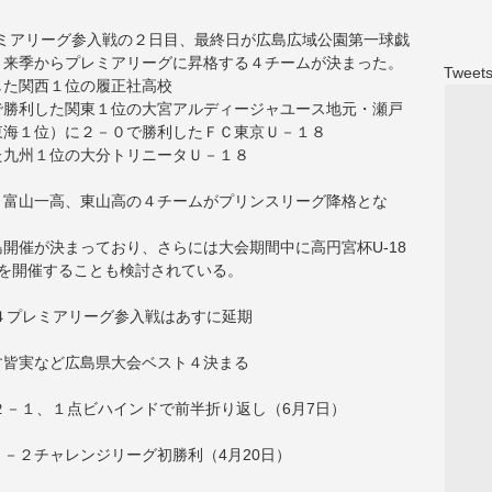
プレミアリーグ参入戦の２日目、最終日が広島広域公園第一球戯
、来季からプレミアリーグに昇格する４チームが決まった。
Tweets
した関西１位の履正社高校
で勝利した関東１位の大宮アルディージャユース地元・瀬戸
東海１位）に２－０で勝利したＦＣ東京Ｕ－１８
た九州１位の大分トリニータＵ－１８
、富山一高、東山高の４チームがプリンスリーグ降格とな
開催が決まっており、さらには大会期間中に高円宮杯U-18
プを開催することも検討されている。
１４プレミアリーグ参入戦はあすに延期
す皆実など広島県大会ベスト４決まる
２－１、１点ビハインドで前半折り返し（6月7日）
－２チャレンジリーグ初勝利（4月20日）