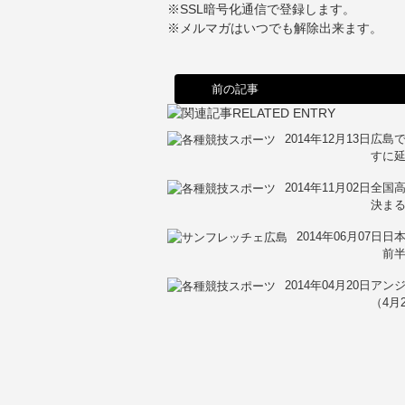
※SSL暗号化通信で登録します。
※メルマガはいつでも解除出来ます。
前の記事
2014年12月13日
広島で
すに
2014年11月02日
全国
決ま
2014年06月07日
日本
前半
2014年04月20日
アン
（4月