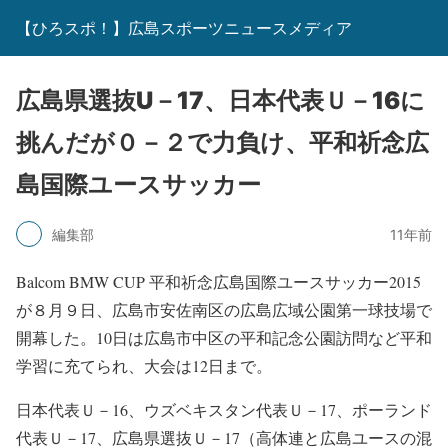
【ひろスポ！】広島スポーツニュースメディア
広島県選抜U－17、日本代表Ｕ－16に
挑んだが０－２で力負け、平和祈念広
島国際ユースサッカー
編集部
11年前
Balcom BMW CUP 平和祈念広島国際ユースサッカー2015
が８月９日、広島市安佐南区の広島広域公園第一球技場で
開幕した。10日は広島市中区の平和記念公園訪問など平和
学習に充てられ、大会は12日まで。
日本代表Ｕ－16、ウズベキスタン代表Ｕ－17、ポーランド
代表Ｕ－17、広島県選抜Ｕ－17（高体連と広島ユースの混