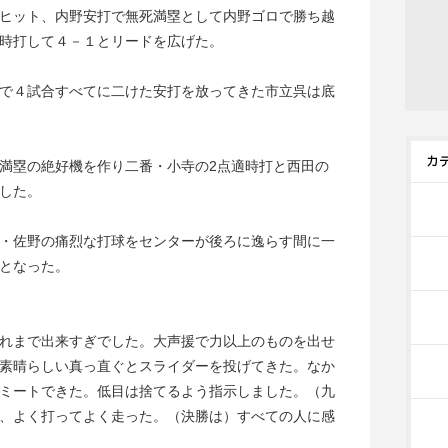
ヒット、内野安打で無死満塁として内野ゴロで勝ち越
時打して４－１とリードを広げた。
で４試合すべてに二けた安打を放ってきた市立呉は底
満塁の絶好機を作り二番・小寺の2点適時打と西田の
した。
・佐野の痛烈な打球をセンターが後ろに逸らす間に一
となった。
れまで出来すぎでした。大声援で力以上のものを出せ
素晴らしい真っ直ぐとスライダーを投げてきた。なか
ミートできた。低目は捨てるよう指示しました。（九
、よく打ってよく走った。（決勝は）すべての人に感