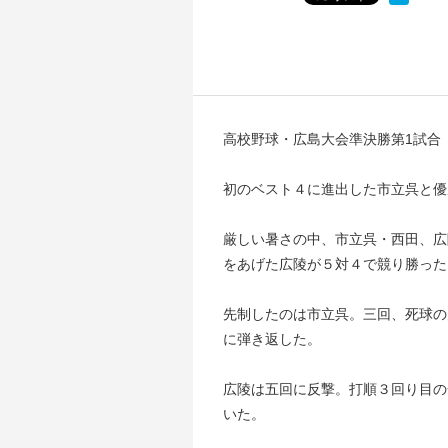
高校野球・広島大会準決勝第1試合
初のベスト４に進出した市立呉と優
厳しい暑さの中、市立呉・西田、広
をあげた広陵が５対４で競り勝った
先制したのは市立呉。三回、死球の
に弾き返した。
広陵は五回に反撃。打順３回り目の
いた。