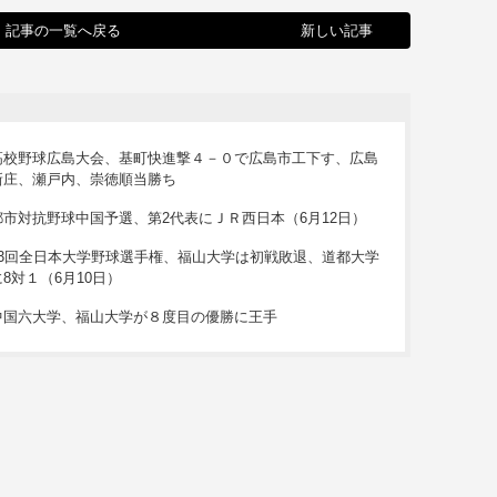
記事の一覧へ戻る
新しい記事
高校野球広島大会、基町快進撃４－０で広島市工下す、広島
新庄、瀬戸内、崇徳順当勝ち
都市対抗野球中国予選、第2代表にＪＲ西日本（6月12日）
63回全日本大学野球選手権、福山大学は初戦敗退、道都大学
に8対１（6月10日）
中国六大学、福山大学が８度目の優勝に王手