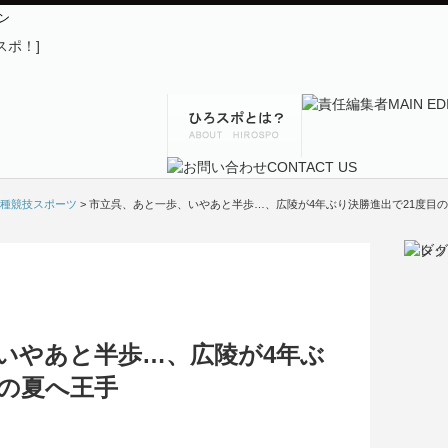
ン
種競技スポーツ
> 市立呉、あと一歩、いやあと半歩…、広陵が4年ぶり決勝進出で21度目
いやあと半歩…、広陵が4年ぶ
目の夏へ王手