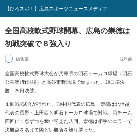
【ひろスポ！】広島スポーツニュースメディア
全国高校軟式野球開幕、広島の崇徳は
初戦突破で８強入り
編集部
12年前
全国高校軟式野球大会が兵庫県の明石トーカロ球場（明石
公園第1野球場）と高砂市野球場で始まった。28日準決
勝、29日決勝。
１回戦4試合が行われ、西中国代表の広島・崇徳は北信越
代表の長野・上田西と明石トーカロ球場で対戦。両チーム
四回に１点ずつを奪い迎えた八回、崇徳は相手のエラーで
決勝点をあげて際どい勝負を競り勝った。