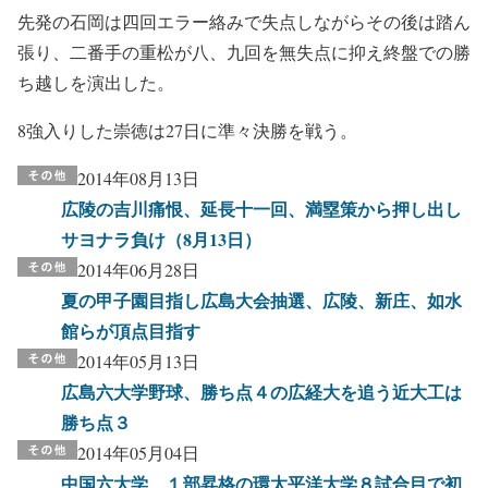
先発の石岡は四回エラー絡みで失点しながらその後は踏ん
張り、二番手の重松が八、九回を無失点に抑え終盤での勝
ち越しを演出した。
8強入りした崇徳は27日に準々決勝を戦う。
2014年08月13日
広陵の吉川痛恨、延長十一回、満塁策から押し出し
サヨナラ負け（8月13日）
2014年06月28日
夏の甲子園目指し広島大会抽選、広陵、新庄、如水
館らが頂点目指す
2014年05月13日
広島六大学野球、勝ち点４の広経大を追う近大工は
勝ち点３
2014年05月04日
中国六大学、１部昇格の環太平洋大学８試合目で初