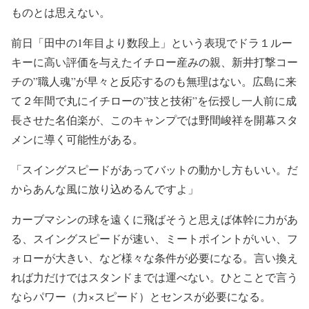
ものとは思えない。
前日「田中の1年目より数段上」という表現でドラ１ルー
キーに高い評価を与えたイチロー産みの親、新井打撃コー
チの”職人魂”が早々と反応するのも無理はない。広島に来
て２年間で丸にイチローの”技と技術”を伝授し一人前に成
長させた名伯楽が、このキャンプでは野間峻祥を開幕スタ
メンに導く可能性がある。
「スイングスピードがあってバットの動かし方もいい。だ
からあんな風に放り込めるんですよ」
カーブマシンの球を遠くに飛ばそうと思えば体幹に力があ
る、スイングスピードが速い、ミートポイントがいい、フ
ォローが大きい、など様々な条件が必要になる。言い換え
れば力だけではスタンドまでは運べない。ひとことで言う
ならパワー（力×スピード）とセンスが必要になる。