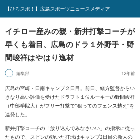
【ひろスポ！】広島スポーツニュースメディア
イチロー産みの親・新井打撃コーチが
早くも着目、広島のドラ１外野手・野
間峻祥はやはり逸材
編集部
12年前
広島の宮崎・日南キャンプ２日目。前日、緒方監督からい
きなり高い評価を受けたドラフト１位ルーキーの野間峻祥
（中部学院大）がフリー打撃で”狙ってのフェンス越え”を
連発した。
新井打撃コーチの「放り込んでみなさいい」の指示に従っ
たもので、スピンの効いた打球はキャンプ2日目の新人の