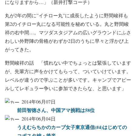
になりますから…」（新井打撃コーチ）
丸が2年の間に”イチロー丸”に成長したように野間峻祥も
第2のイチロー丸になる可能性を秘めている。丸と野間峻
祥の右中間…。マツダスタジアムの広いグラウンドにふさ
わしい外野陣の骨格がわずか2日のうちに早々と浮かび上
がってきた。
野間峻祥の話 「慣れない中でちょっとは緊張しています
が、先輩方に声をかけてもらって、ついていけています。
レベルが違うので学ぶことが多いです。キャンプでアピー
ルしてレギュラー争いに参加できたらな、と思います」
2014年06月07日
前田智徳さん、中国アマ挑戦は58位
2014年06月04日
うえむらちかのカープ女子東京通信(#4)はじめての
コボスタ編・後半