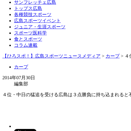
サンフレッチェ広島
トップス広島
各種競技スポーツ
広島スポーツイベント
ジュニア・生涯スポーツ
スポーツ医科学
食とスポーツ
コラム連載
【ひろスポ！】広島スポーツニュースメディア
>
カープ
> 
カープ
2014年07月30日
編集部
４位・中日の猛追を受ける広島は３点勝負に持ち込まれると不