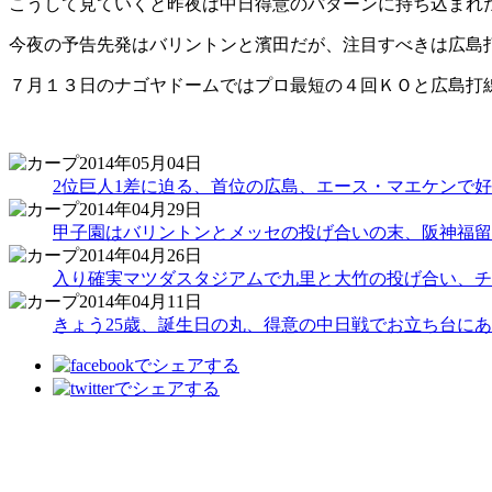
こうして見ていくと昨夜は中日得意のパターンに持ち込まれ
今夜の予告先発はバリントンと濱田だが、注目すべきは広島
７月１３日のナゴヤドームではプロ最短の４回ＫＯと広島打
2014年05月04日
2位巨人1差に迫る、首位の広島、エース・マエケンで好
2014年04月29日
甲子園はバリントンとメッセの投げ合いの末、阪神福留
2014年04月26日
入り確実マツダスタジアムで九里と大竹の投げ合い、チー
2014年04月11日
きょう25歳、誕生日の丸、得意の中日戦でお立ち台にあが