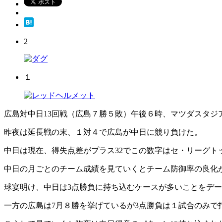
2
１
広島対中日13回戦（広島７勝５敗）午後６時、マツダスタ
昨夜は延長戦の末、１対４で広島が中日に競り負けた。
中日は現在、得失点差がプラス32でこの数字はセ・リーグト
中日の月ごとのチーム成績を見ていくとチーム防御率の良化
球宴明け、中日は3点勝負に持ち込むケースが多いことをデ
一方の広島は7月８勝を挙げているが3点勝負は１試合のみで