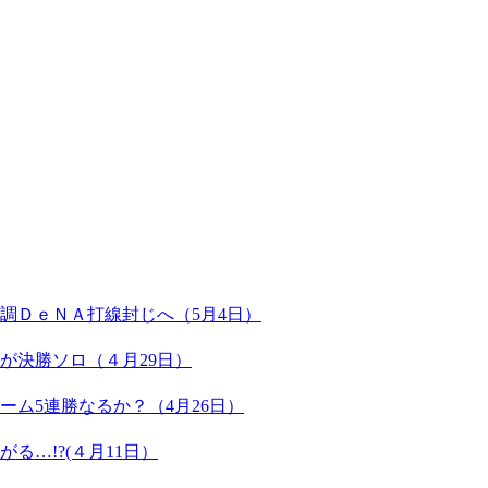
調ＤｅＮＡ打線封じへ（5月4日）
が決勝ソロ（４月29日）
ム5連勝なるか？（4月26日）
る…!?(４月11日）