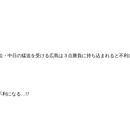
４位・中日の猛追を受ける広島は３点勝負に持ち込まれると不利に
利になる…!?