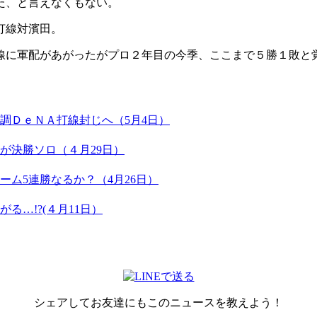
た、と言えなくもない。
打線対濱田。
線に軍配があがったがプロ２年目の今季、ここまで５勝１敗と
調ＤｅＮＡ打線封じへ（5月4日）
が決勝ソロ（４月29日）
ム5連勝なるか？（4月26日）
る…!?(４月11日）
シェアしてお友達にもこのニュースを教えよう！