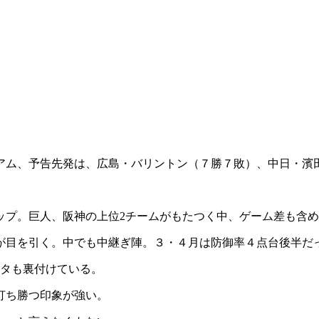
ジアム、予告先発は、広島・バリントン（７勝７敗）、中日・濱
ップ。巨人、阪神の上位2チームがもたつく中、ゲーム差も含
が目を引く。中でも中継ぎ陣。３・４月は防御率４点台後半だっ
ータも裏付けている。
打ち勝つ印象が強い。