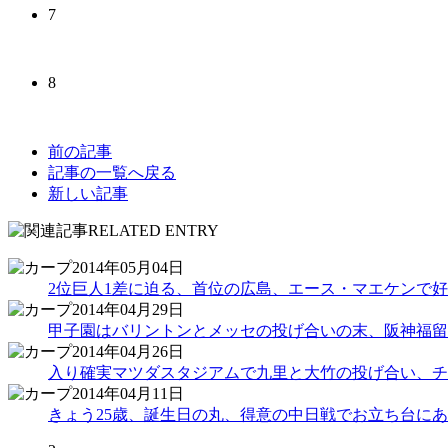
7
8
前の記事
記事の一覧へ戻る
新しい記事
2014年05月04日
2位巨人1差に迫る、首位の広島、エース・マエケンで好
2014年04月29日
甲子園はバリントンとメッセの投げ合いの末、阪神福留
2014年04月26日
入り確実マツダスタジアムで九里と大竹の投げ合い、チー
2014年04月11日
きょう25歳、誕生日の丸、得意の中日戦でお立ち台にあが