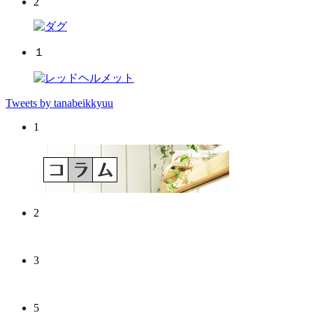
2
１
Tweets by tanabeikkyuu
1
2
3
5