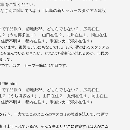
記事をご覧ください。
みなさんに聞いてみよう！広島の新サッカースタジアム建設
計で宇品派０、跡地派25、どちらでもない２、広島在住
住２（うち博多区１）、山口在住２、九州在住１、岡山在住
、住所不明４、都内在住１、米国シカゴ郊外在住１）
ています。復興モデルにもなるでしょうが、夢のあるスタジアム
にも読んでいただきたい。どれだけ活性化が計れるのか、市民の
まして。
住です。
52
才 カープ一筋に
41
年目です。
1296.html
計で宇品派０、跡地派26、どちらでもない２、広島在住
在住２（うち博多区１）、山口在住２、九州在住１、岡山在住
、住所不明４、都内在住１、米国シカゴ郊外在住１）
を行う、一方でここのところのマスコミの
報道を読んでいて新サ
取り上げられているが、そんな事よりどこに
建築すれば人がスム