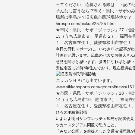
ってください。応募される際は、下記の
そんなに言うなら!?市民・県民・サポの
場所は宇品か？旧広島市民球場跡地か？
hirospo.com/pickup/25785.html
★市民・県民・サポ「ジャッジ」27（合
13（うち広島市９、尾道市２）、福岡在
１、名古屋在住１、愛媛県松山市在住１
今日の日刊スポーツに、いわき
FC
の記事が出
計画だと思います。広島のバカなお役人さん
意見を聞けと思います。
参考になればと思い
安佐南区に以前
2
年住んでおり、現在横浜在
ニッカンＨＰにも出ています。
www.nikkansports.com/general/news/161
★市民・県民・サポ「ジャッジ」28（合
14（うち広島市10、尾道市２）、福岡
１、名古屋在住１、愛媛県松山市在住１
ひろスポ編集部様
いよいよ明日サンフレッチェ広島が記者会見
ッカースタジアム問題で思うこと。
「みなと公園」を前提とした交通渋滞問題が