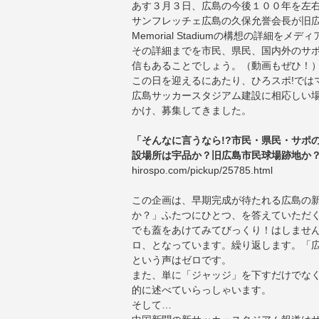
あす３月３日、広島の今後１００年を左
サンフレッチェ広島の久保允誉会長が旧広島市民
Memorial Stadiumの構想の詳細をメ
その詳細までを市民、県民、国内外のサ
信もあることでしょう。（動画もぜひ！
この日を迎えるにあたり、ひろスポ!では
広島サッカースタジアム建設に相応しい場
かけ、募集してきました。
「そんなに言うなら!?市民・県民・サポ
設場所は宇品か？旧広島市民球場跡地か
hirospo.com/pickup/25785.html
この企画は、早期完成が待たれる広島の
か？」ふたつにひとつ、を答えていただ
でも蓋をあけてみてびっくり！はしませ
ロ、となっています。繰り返します。「
という声はゼロです。
また、単に「ジャッジ」を下すだけでな
的に述べていらっしゃいます。
そして…