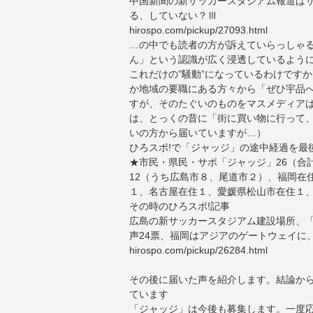
中国新聞の新サッカースタジアム報道は
る、していない？Ⅲ
hirospo.com/pickup/27093.html
…の中でも読者の方が訴えていらっしゃ
ん」という認識が広く浸透しているよう
これだけの”騒動”になっているわけです
か地域の要職にある方々から「ぜひ宇品
すが、そのたぐいのものをマスメディアは
は、とっくの昔に「街に買い物に行って
いの方から届いていますが…）
ひろスポ!で「ジャッジ」の途中経過を最
★市民・県民・サポ「ジャッジ」26（合
12（うち広島市８、尾道市２）、福岡在
１、名古屋在住１、愛媛県松山市在住１
その時のひろスポ!記事
広島の新サッカースタジアム建設場所、
声24票、福岡はアジアのゲートウェイに
hirospo.com/pickup/26284.html
その後に届いた声を紹介します。結論か
ています
「ジャッジ」は今後も募集します。一度