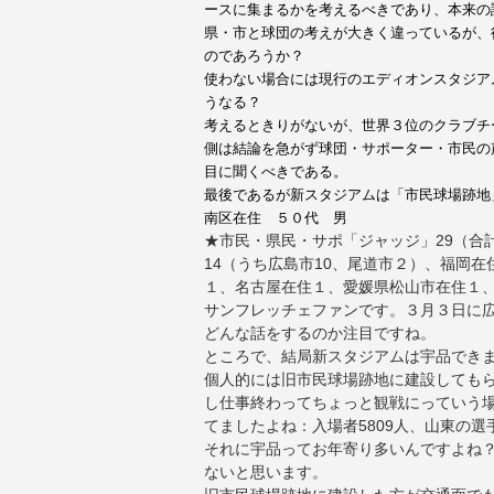
ースに集まるかを考えるべきであり、本来の
県・市と球団の考えが大きく違っているが、
のであろうか？
使わない場合には現行のエディオンスタジア
うなる？
考えるときりがないが、世界３位のクラブチ
側は結論を急がず球団・サポーター・市民の
目に聞くべきである。
最後であるが新スタジアムは「市民球場跡地
南区在住 ５０代 男
★市民・県民・サポ「ジャッジ」29（合
14（うち広島市10、尾道市２）、福岡
１、名古屋在住１、愛媛県松山市在住１
サンフレッチェファンです。３月３日に
どんな話をするのか注目ですね。
ところで、結局新スタジアムは宇品でき
個人的には旧市民球場跡地に建設しても
し仕事終わってちょっと観戦にっていう
てましたよね：入場者5809人、山東の
それに宇品ってお年寄り多いんですよね
ないと思います。