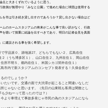
論点と大きくずれている
ように思う。
行政側が無理やり「みなと公園」で進めた
場合に球団は使用する
ムを市は引き続き貸し出すのであろうか？
貸し出さない場合はど
ームのホームスタジアムの将来がこんな事
で良い訳がなく、行政
声を聴いて慎重に
結論を出すべきであり、明日の記者会見を真面
」に建設される事を強く希望します。
計で宇品派０、跡地派27、どちらでもない２、広島在住
在住２（うち博多区１）、山口在住２、九州在住１、岡山在住
、住所不明５、都内在住１、米国シカゴ郊外在住１）
広島市内で新スタジアムのコンセプト発表する！久保会長が
まるのでしょうか？
らいたいです。交通の面で大渋滞が起こること間違いなしだ
場所じゃないと思います。（先日の山東戦も客席は閑散とし
選手も少ねーって思ったのでは？）
？今より車増えて事故多発じゃ市民の為のスタジアムになら