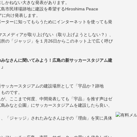
右しかねない大きな発表があります。
球場跡地に建設を希望するHiroshima Peace
ディアに向け発表します。
ポーターに知ってもらうためにインターネットを使っても発
）
マスメディアが取り上げない（取り上げようとしない？）、
所の「ジャッジ」を１月26日からこのネット上で広く呼び
のみなさんに聞いてみよう！広島の新サッカースタジアム建
？」
新サッカースタジアムの建設場所として「宇品か？跡地
くものです。
んが、ここまで何度、中間発表しても「宇品」を推す声はゼ
広島みなと公園」にサッカースタジアムを建設したら良い、
く、「ジャッジ」されたみなさんはその「理由」を実に具体