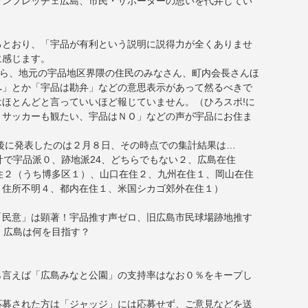
サンフレッチェ広島、市民・サポーターの思いを代弁してい
るとおり、「宇品が有利という説明に説得力が全くありませ
に感じます。
から、地元の宇品地区界隈の住民のみなさん、町内会長さんほ
へ」とか「宇品は勘弁」などの意思表示があって然るべきで
ほとんどと言っていいほど報じていません。（ひろスポ!に
、サッカーも観たい、宇品はＮＯ」などの声が宇品にお住ま
後に発表したのは２月８日、その時点での集計結果は…
計で宇品派０、跡地派24、どちらでもない２、広島在住
住２（うち博多区１）、山口在住２、九州在住１、岡山在住
、住所不明４、都内在住１、米国シカゴ郊外在住１）
「民意」は顕著！宇品推す声ゼロ、旧広島市民球場跡地推す
、広島は何を目指す？
ら言えば「広島みなと公園」の支持率はなお０％をキープし
応募された方は「ジャッジ」には応募せず、ご意見などを送