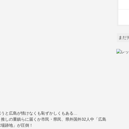
まだ
思うと広島が情けなくも恥ずかしくもある…
推しの重鎮らに届くか市民・県民、県外国外32人中「広島
球場跡地」が圧倒！