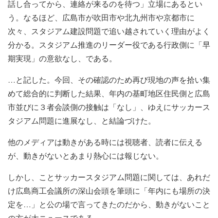
話し合ってから、連絡が来るのを待つ」立場にあるとい
う。なるほど、広島市が吹田市や北九州市や京都市に
次々、スタジアム建設問題で追い越されていく理由がよく
分かる。スタジアム推進のリーダー役である行政側に「早
期実現」の意欲なし、である。
…と記した。今回、その確認のため再び現地の声を拾い集
めて総合的に判断した結果、年内の基町地区住民側と広島
市並びに３者会談側の接触は「なし」、ゆえにサッカース
タジアム問題に進展なし、と結論づけた。
他のメディアは動きがある時には視聴者、読者に伝える
が、動きがないとあまり熱心には報じない。
しかし、ことサッカースタジアム問題に関しては、あれだ
け広島商工会議所の深山会頭を筆頭に「年内にも場所の決
定を…」と公の場で言ってきたのだから、動きがないこと
の方が大ニュースである。