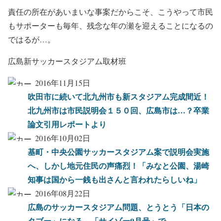
責任の所在があいまいな事案だからこそ、こうやって市民
もサポーターも毎年、残念な年の瀬を迎えることになるの
ではるが…。
広島新サッカースタジアム取材班
2016年11月15日
吹田市に続いて北九州市も新スタジアム完成間近！
北九州市は市民説明会１５０回、広島市は…？卒業
論文引用レポートより
2016年10月02日
基町・中央公園サッカースタジアム案で説明会実施
へ、しかし地元住民の声痛烈！「みなと公園、湯崎
知事は国から一銭も出さんと言われたらしいね」
2016年08月22日
広島のサッカースタジアム問題、とうとう「日本の
タブー」になる、「サイゾー9月号」で