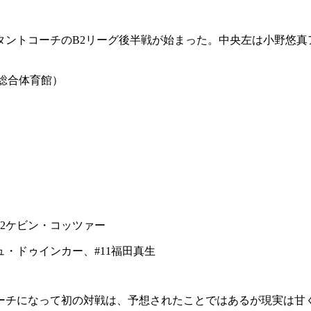
タントコーチのB2リーグ後半戦が始まった。中央左は小野悠真
立総合体育館）
#42ケビン・コッツァー
ュ・ドゥインカー、#11福田真生
ーチになって初の対戦は、予想されたことではあるが現実は甘