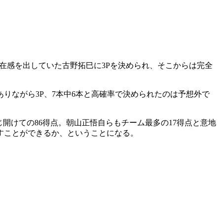
存在感を出していた古野拓巳に3Pを決められ、そこからは完全
りながら3P、7本中6本と高確率で決められたのは予想外で
開けての86得点。朝山正悟自らもチーム最多の17得点と意地
すことができるか、ということになる。