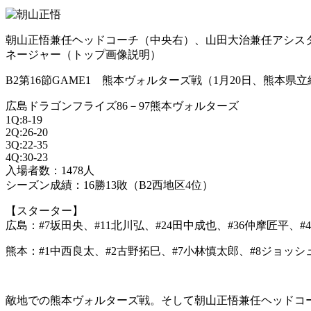
朝山正悟兼任ヘッドコーチ（中央右）、山田大治兼任アシス
ネージャー（トップ画像説明）
B2第16節GAME1 熊本ヴォルターズ戦（1月20日、熊本県
広島ドラゴンフライズ86－97熊本ヴォルターズ
1Q:8-19
2Q:26-20
3Q:22-35
4Q:30-23
入場者数：1478人
シーズン成績：16勝13敗（B2西地区4位）
【スターター】
広島：#7坂田央、#11北川弘、#24田中成也、#36仲摩匠平、
熊本：#1中西良太、#2古野拓巳、#7小林慎太郎、#8ジョッシ
敵地での熊本ヴォルターズ戦。そして朝山正悟兼任ヘッドコ