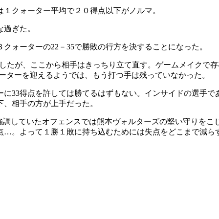
は１クォーター平均で２０得点以下がノルマ。
な過ぎた。
３クォーターの22－35で勝敗の行方を決することになった。
成功したが、ここから相手はきっちり立て直す。ゲームメイクで
クォーターを迎えるようでは、もう打つ手は残っていなかった。
に33得点を許しては勝てるはずもない。インサイドの選手であ
下、相手の方が上手だった。
強調していたオフェンスでは熊本ヴォルターズの堅い守りをこじ
失点…。よって１勝１敗に持ち込むためには失点をどこまで減ら