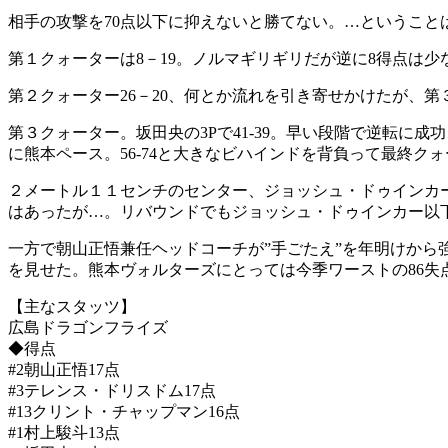
相手の攻撃を70点以下に抑えないと勝てない。…ということ
第１クォーターは8－19。ノルマギリギリだが逆に8得点は少
第２クォーター26－20、何とか流れを引き寄せかけたが、第
第３クォーター。坂田央の3Pで41-39。早い段階で逆転に
に熊本ペース。56-74と大きなビハインドを背負って最終
２メートル１１センチのセンター、ジョッシュ・ドゥインカー
はあったが…。リバウンドでもジョッシュ・ドゥインカー以
一方で朝山正悟兼任ヘッドコーチが”手ごたえ”を年明けから
を見せた。熊本ヴォルターズにとっては今季ワーストの86
【主なスタッツ】
広島ドラゴンフライズ
◆得点
#2朝山正悟17点
#3テレンス・ドリスドム17点
#13クリント・チャップマン16点
#1村上駿斗13点