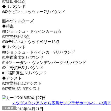
#7坂田央11点
◆リバウンド
#42ケビン・コッツァー7リバウンド
熊本ヴォルターズ
◆得点
#8ジョッシュ・ドゥインカー33点
#2古野拓巳13点
#30テレンス・ウッドベリー13点
◆リバウンド
#8ジョッシュ・ドゥインカー9リバウンド
#1中西良太6リバウンド
#14ジョーダン・ヴァンデンバーグ 6リバウンド
#2古野拓巳5リバウンド
#11福田真生 5リバウンド
◆アシスト
#2古野拓巳12アシスト
#47並里 祐 5アシスト
2018年04月27日
マツダスタジアムから広島サンプラザホールへ…の第２
2018年04月21日