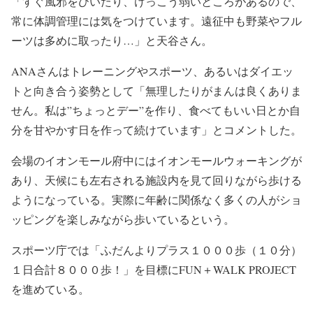
「すぐ風邪をひいたり、けっこう弱いところがあるので、
常に体調管理には気をつけています。遠征中も野菜やフル
ーツは多めに取ったり…」と天谷さん。
ANAさんはトレーニングやスポーツ、あるいはダイエッ
トと向き合う姿勢として「無理したりがまんは良くありま
せん。私は”ちょっとデー”を作り、食べてもいい日とか自
分を甘やかす日を作って続けています」とコメントした。
会場のイオンモール府中にはイオンモールウォーキングが
あり、天候にも左右される施設内を見て回りながら歩ける
ようになっている。実際に年齢に関係なく多くの人がショ
ッピングを楽しみながら歩いているという。
スポーツ庁では「ふだんよりプラス１０００歩（１０分）
１日合計８０００歩！」を目標にFUN＋WALK PROJECT
を進めている。