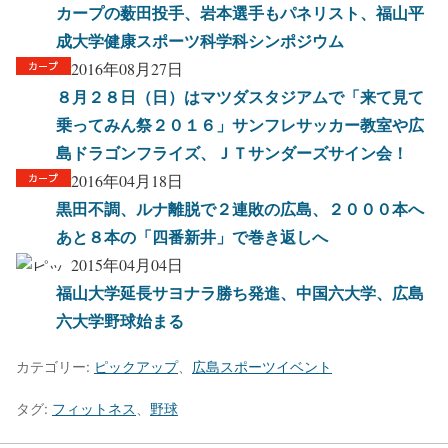
カープの薮田投手、岩本選手もパネリスト、福山平
成大学健康スポーツ科学科シンポジウム
2016年08月27日
８月２８日（日）はマツダスタジアムで「来て見て
乗ってみん祭２０１６」サンフレサッカー教室や広
島ドラゴンフライズ、ＪＴサンダーズサイン会！
2016年04月18日
黒田不調、ルナ離脱で２連敗の広島、２０００本へ
あと８本の「四番新井」で巻き返しへ
2015年04月04日
福山大学延長サヨナラ勝ち発進、中国六大学、広島
六大学野球始まる
カテゴリー:
ピックアップ
、
広島スポーツイベント
タグ:
フィットネス
、
野球