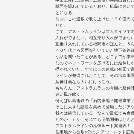
事業主体は広島県と広島市が共同出資し
紙面を賑わせているとおり。広島におい
とになる。
前回、この連載で取り上げた「９０億円
りだ。
さて、アストラムラインはゴムタイヤで
入れができない。相互乗り入れができな
互乗り入れしている福岡市がほんと、う
４０年代ごろ図面を引いていた地下鉄路
う話を聞いたことがある、どこまでが本
なのでネットワークを広げるには延伸し
描かれていた。すでにこの連載の初回で
ラインが整備されたことで、その沿線風
延伸計画なら大いにけっこう。
もちろん、アストラムランの今回の延伸
追い風が吹く。
例えば広島電鉄の「石内東地区開発事業
そこに大きな話題を集めて登場したジア
我々は確信している（なんで最低でも倉
たのか！）が、それでも宅地開発はどん
アストラムラインの延伸ルート案発表！
住宅地から徒歩○分のジ アウトレット広