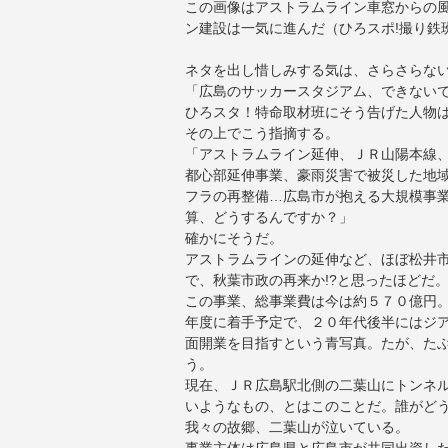
この画像はアストラムライン車窓からの
ン建設は一気に進んだ（ひろスポ!撮り鉄
ネタを出し惜しみする気は、さらさらな
「広島のサッカースタジアム、できない
ひろスタ！特命取材班にそう告げた人物
その上でこう指摘する。
「アストラムライン延伸、ＪＲ山陽本線
都心部延伸事業、豪雨災害で被災した地
フラの再整備…広島市が抱える大規模事
算、どうするんですか？」
確かにそうだ。
アストラムラインの延伸など、ほぼ松井
で、秋葉市政の再来か!?と思ったほどだ
この事業、総事業費は今は約５７０億円
年度に着手予定で、２０年代後半にはジ
面開業を目指すという青写真。たが、た
う。
現在、ＪＲ広島駅北側の二葉山にトンネ
いようなもの、とはこのことだ。誰がど
我々の故郷、二葉山が泣いている。