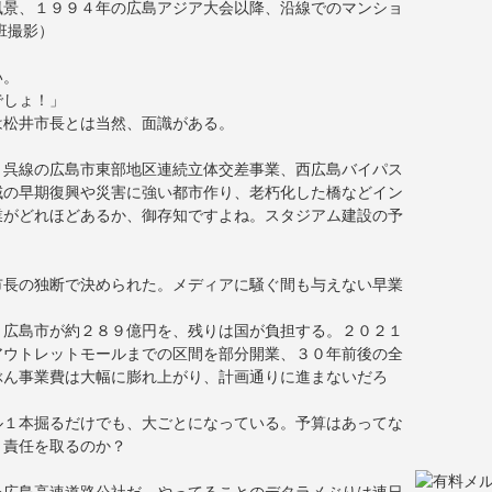
風景、１９９４年の広島アジア大会以降、沿線でのマンショ
班撮影）
い。
でしょ！」
は松井市長とは当然、面識がある。
、呉線の広島市東部地区連続立体交差事業、西広島バイパス
域の早期復興や災害に強い都市作り、老朽化した橋などイン
業がどれほどあるか、御存知ですよね。スタジアム建設の予
市長の独断で決められた。メディアに騒ぐ間も与えない早業
。
。広島市が約２８９億円を、残りは国が負担する。２０２１
アウトレットモールまでの区間を部分開業、３０年前後の全
ぶん事業費は大幅に膨れ上がり、計画通りに進まないだろ
ル１本掘るだけでも、大ごとになっている。予算はあってな
う責任を取るのか？