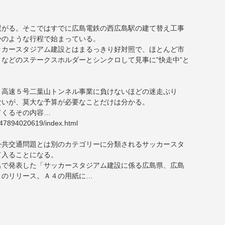
繋がる。そこではすでに広島電鉄の西広島駅の建て替え工事
かのような行程で始まっている。
ッカースタジアム建設とはまるっきり好対照で、ほとんど市
などのステークスホルダーとシンクロして見事に”快走中”と
、高速５号二葉山トンネル事業に負けないほどの迷走ぶり
ないが、莫大な予算が必要なことだけは分かる。
てくるその内容…
447894020619/index.html
公共交通問題とは別のカテゴリーに分類されるサッカースタ
て入ることになる。
名で発表した「サッカースタジアム建設に係る広島県、広島
）のリリース。Ａ４の用紙に…