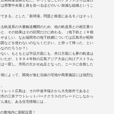
た広島高速道路公社だ。やってることのデタラメぶりは連日
ては県警中央署と肩を並べるほどのいい加減な組織というこ
でできる」とした「新球場」問題と根底にあるモノはそっく
走る軌道系の大量輸送機関のため、他の軌道系との相互乗り
いと、その効果はその区間だけに終わる。（地下鉄とＪＲ相
らやましい、なお福岡市の地下鉄網については広島市が昭和
線図などを使わないのならください、と持って帰った、とい
当なのだろうか？）
かない。もともとは宇品方面にも、井口方面にも夢の軌道は
書いたが、１９９４年秋の広島アジア大会に向けアストラム
景は一変し、市民の欠かせぬ足となった。ニースに合致した
計画によって、開発が進む沿線の宅地や商業施設には強烈な
」。
ウトレット広島は、その中途半端さから大失敗作であると
敷市の三井アウトレットパーククラスのグレードにしなかっ
どん進む。ある住宅情報には…
島の敷地内に新駅設置！