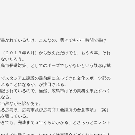
行書かれているだけ。こんなの、我々でも小一時間で書け
ト（２０１３年６月）から数えただけでも、もう６年。それ
えないだろう。
広島市長選対策、としてのポーズでしかないという疑念は拭
までスタジアム建設の最前線に立ってきた文化スポーツ部の
されることになるか、が注目される。
明記されているので、当然、広島市はその責務を果たすべく
になる。
は当然ながら訳がある。
係る広島県、広島市及び広島商工会議所の合意事項」（案）
線を張っている。
できても、完成まで５年くらいかかる」とさらっとコメント