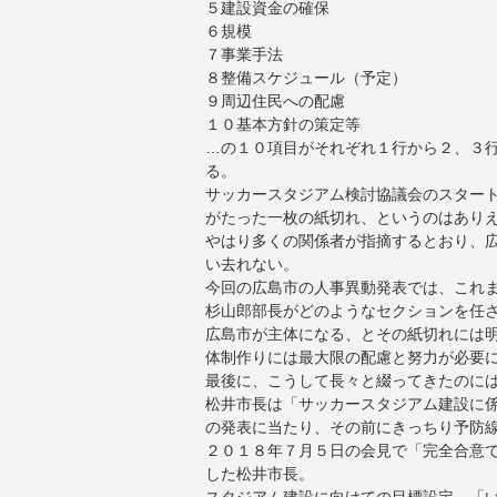
５建設資金の確保
６規模
７事業手法
８整備スケジュール（予定）
９周辺住民への配慮
１０基本方針の策定等
…の１０項目がそれぞれ１行から２、３
る。
サッカースタジアム検討協議会のスター
がたった一枚の紙切れ、というのはあり
やはり多くの関係者が指摘するとおり、
い去れない。
今回の広島市の人事異動発表では、これ
杉山郎部長がどのようなセクションを任
広島市が主体になる、とその紙切れには
体制作りには最大限の配慮と努力が必要
最後に、こうして長々と綴ってきたのに
松井市長は「サッカースタジアム建設に
の発表に当たり、その前にきっちり予防
２０１８年７月５日の会見で「完全合意
した松井市長。