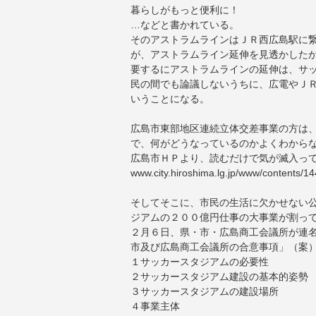
暮らしがもっと便利に！
…などと書かれている。
そのアストラムラインはＪＲ西広島駅に
が、アストラムライン延伸を見透かした
要するにアストラムラインの延伸は、サ
民の間でも論議しないうちに、広電やＪＲ
いうことになる。
広島市東部地区連続立体交差事業の方は
で、何がどうなっているのかよくわから
広島市ＨＰより、読むだけで気が滅入っ
www.city.hiroshima.lg.jp/www/contents/1
そしてそこに、市民の生活に欠かせない
ジアムの２００億円仕事の大事業が割っ
２月６日、県・市・広島商工会議所が連
市及び広島商工会議所の合意事項」（案
１サッカースタジアムの必要性
２サッカースタジアム建設の基本的姿勢
３サッカースタジアムの建設場所
４事業主体