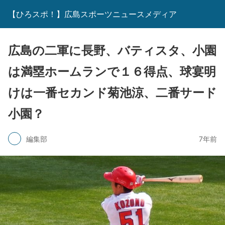
【ひろスポ！】広島スポーツニュースメディア
広島の二軍に長野、バティスタ、小園
は満塁ホームランで１６得点、球宴明
けは一番セカンド菊池涼、二番サード
小園？
編集部
7年前