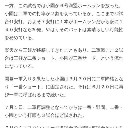
一方、この試合では小園が６号満塁ホームランを放った。
小園は二軍での打率が２割を切っているが、ここまで52試
合41安打。およそ７安打に１本がホームランだから仮に１
４０安打なら20発。やはりそのバットは素晴らしい可能性
を秘めている。
楽天から三好が移籍してきたこともあり、二軍戦ここ２試
合は三好が二番ショート、小園が三番サード、という流れ
になっている。
開幕一軍入りを果たした小園は３月３０日に二軍降格とな
り「一番ショート」に固定された。それは６月２０日に再
び一軍に呼ばれるまで続いた。
７月１日、二軍再調整となってからは一番・野間、二番・
小園という打順も３試合ほど試された。
７月のウエスタン・リーグ５試合で小園は毎試合ヒットを