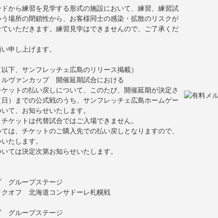
ンドから練習を見学する形式の施設において、練習、練習試
いう場所の閉鎖性から、お客様同士の感染・拡散のリスクが
せていただきます。練習見学はできませんので、ご了承くだ
願い申し上げます。
（以下、サンフレッチェ広島のリリース掲載）
Ｃルヴァンカップ 開催延期試合における
チケットの払い戻しについて、このたび、開催延期が決定さ
（日）までの公式戦のうち、サンフレッチェ広島ホームゲー
ついて、お知らせいたします。
りチケットは代替試合ではご入場できません。
いては、チケットのご購入先での払い戻しとなりますので、
いいたします。
ついては決定次第お知らせいたします。
プ グループステージ
ックオフ 北海道コンサドーレ札幌戦
プ グループステージ