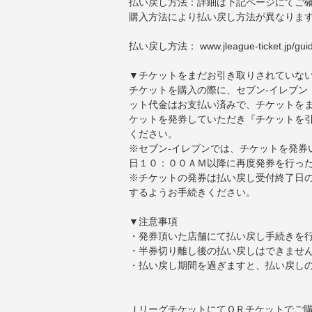
払い戻し方法：詳細は下記ページにてご
購入方法により払い戻し方法が異なりま
払い戻し方法：
www.jleague-ticket.jp/gui
▼チケットをまだお引き取りされていな
チケットを購入の際に、セブン-イレブン
ット代金はお支払い済みで、チケットを
ケットを発券していただき『チケットを
ください。
※セブン-イレブンでは、チケットを発券
日１０：００ＡＭ以降に再度発券を行っ
※チケットの発券は払い戻し受付終了日
するようお手続きください。
▼注意事項
・発券頂いた店舗にて払い戻し手続きを
・半券切り離し後の払い戻しはできませ
・払い戻し期間を過ぎますと、払い戻し
ＪリーグチケットにてＱＲチケットでご