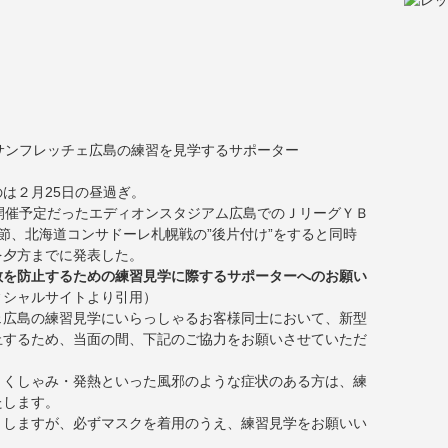
サンフレッチェ広島の練習を見学するサポーター
は２月25日の昼過ぎ。
開催予定だったエディオンスタジアム広島でのＪリーグＹＢ
２節、北海道コンサドーレ札幌戦の”後片付け”をすると同時
を夕方までに発表した。
散を防止するための練習見学に際するサポーターへのお願い
ィシャルサイトより引用）
ェ広島の練習見学にいらっしゃるお客様同士において、新型
止するため、当面の間、下記のご協力をお願いさせていただ
・くしゃみ・発熱といった風邪のような症状のある方は、練
たします。
としますが、必ずマスクを着用のうえ、練習見学をお願いい