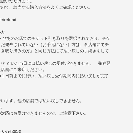
確認いただけます。
すので、該当する購入方法をよくご確認ください。
de/refund
い方
・ぴあのお店でのチケット引き取りを選択されており、チケ
まだ発券されていない（お手元にない）方は、各店舗にてチ
引き取り済みの方』と同じ方法にて払い戻しの手続きをして
いただいた当日には払い戻しの受付ができません。 発券翌
た店舗にご来店ください。
の１日前までに行い、払い戻し受付期間内に払い戻しが完了
行います。他の店舗では払い戻しできません。
ん。
の対応はお受けできませんので、ご注意下さい。
購入のお客様