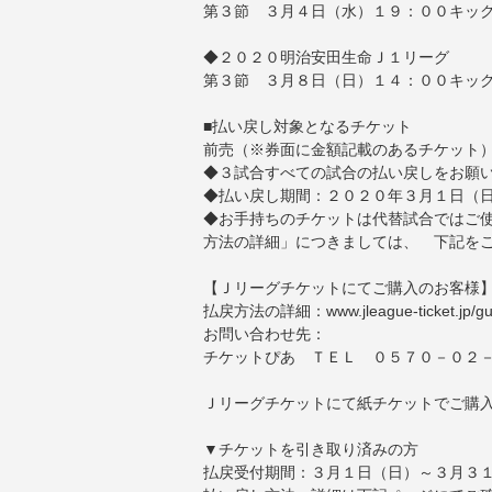
第３節 ３月４日（水）１９：００キッ
◆２０２０明治安田生命Ｊ１リーグ
第３節 ３月８日（日）１４：００キッ
■払い戻し対象となるチケット
前売（※券面に金額記載のあるチケット
◆３試合すべての試合の払い戻しをお願
◆払い戻し期間：２０２０年３月１日（
◆お手持ちのチケットは代替試合ではご
方法の詳細」につきましては、 下記を
【Ｊリーグチケットにてご購入のお客様
払戻方法の詳細：
www.jleague-ticket.jp/g
お問い合わせ先：
チケットぴあ ＴＥＬ ０５７０－０２－
Ｊリーグチケットにて紙チケットでご購
▼チケットを引き取り済みの方
払戻受付期間：３月１日（日）～３月３