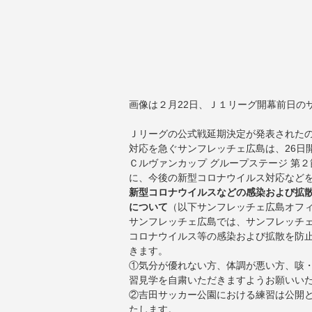
画像は２月22日、Ｊ１リーグ開幕前日の
Ｊリーグの公式戦延期決定が発表されたの
対応を急ぐサンフレッチェ広島は、26日
Ｃルヴァンカップ グループステージ 第
に、今後の新型コロナウイルス対応など
新型コロナウイルスなどの感染および拡
について
（以下サンフレッチェ広島オフ
サンフレッチェ広島では、サンフレッチ
コロナウイルス等の感染および拡散を防
きます。
①気分が優れない方、体調が悪い方、咳
習見学を自粛いただきますようお願いい
②吉田サッカー公園における練習は公開
たします。