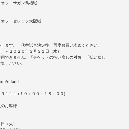
クオフ サガン鳥栖戦
クオフ セレッソ大阪戦
）
いします。 代替試合決定後、再度お買い求めください。
日）～２０２０年３月３１日（水）
使用できません。「チケットの払い戻しの対象」「払い戻し
ご覧ください。
】
uide/refund
９１１１ (１０：００～１８：００)
入のお客様
１日（火）