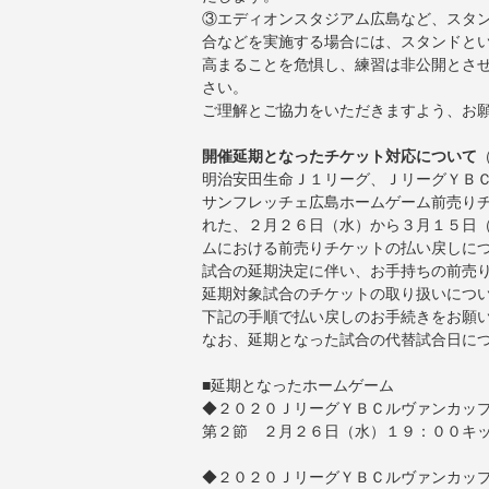
③エディオンスタジアム広島など、スタ
合などを実施する場合には、スタンドと
高まることを危惧し、練習は非公開とさ
さい。
ご理解とご協力をいただきますよう、お
開催延期となったチケット対応について
明治安田生命Ｊ１リーグ、ＪリーグＹＢ
サンフレッチェ広島ホームゲーム前売り
れた、２月２６日（水）から３月１５日
ムにおける前売りチケットの払い戻しに
試合の延期決定に伴い、お手持ちの前売
延期対象試合のチケットの取り扱いにつ
下記の手順で払い戻しのお手続きをお願
なお、延期となった試合の代替試合日に
■延期となったホームゲーム
◆２０２０ＪリーグＹＢＣルヴァンカッ
第２節 ２月２６日（水）１９：００キ
◆２０２０ＪリーグＹＢＣルヴァンカッ