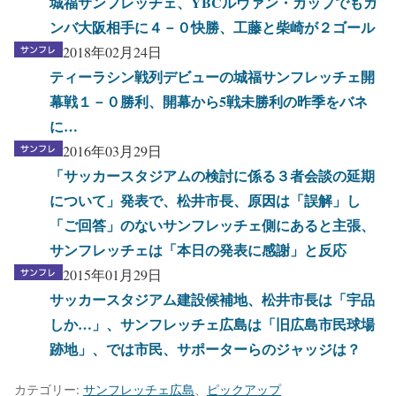
城福サンフレッチェ、YBCルヴァン・カップでもガ
ンバ大阪相手に４－０快勝、工藤と柴崎が２ゴール
2018年02月24日
ティーラシン戦列デビューの城福サンフレッチェ開
幕戦１－０勝利、開幕から5戦未勝利の昨季をバネ
に…
2016年03月29日
「サッカースタジアムの検討に係る３者会談の延期
について」発表で、松井市長、原因は「誤解」し
「ご回答」のないサンフレッチェ側にあると主張、
サンフレッチェは「本日の発表に感謝」と反応
2015年01月29日
サッカースタジアム建設候補地、松井市長は「宇品
しか…」、サンフレッチェ広島は「旧広島市民球場
跡地」、では市民、サポーターらのジャッジは？
カテゴリー:
サンフレッチェ広島
、
ピックアップ