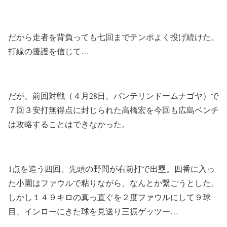
だから走者を背負っても七回までテンポよく投げ続けた。
打線の援護を信じて…
だが、前回対戦（４月28日、バンテリンドームナゴヤ）で
７回３安打無得点に封じられた高橋宏を今回も広島ベンチ
は攻略することはできなかった。
1点を追う四回、先頭の野間が右前打で出塁。四番に入っ
た小園はファウルで粘りながら、なんとか繋ごうとした。
しかし１４９キロの真っ直ぐを２度ファウルにして９球
目、インローにきた球を見送り三振ゲッツー…