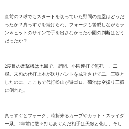
直前の２球でもスタートを切っていた野間の走塁はどうだ
ったか？真っすぐを続けられ、フォークも警戒しながらラ
ン＆ヒットのサインで手を出さなかった小園の判断はどう
だったか？
2度目の反撃機は七回で、野間、小園連打で無死一、二
塁。末包の代打上本が送りバントを成功させて二、三塁と
したのに、ここもで代打松山が遊ゴロ、菊池は空振り三振
に倒れた。
真っすぐとフォーク、時折来るカーブやカット・スライダ
ー系。2年前に散々打ちあぐんだ相手は天敵と化し、そし