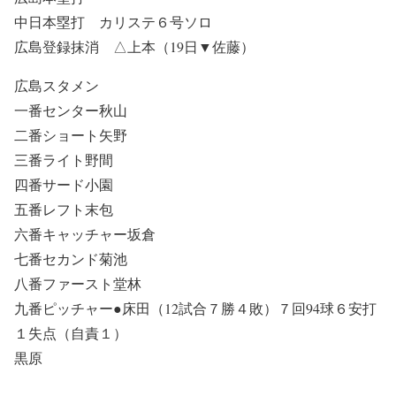
中日本塁打 カリステ６号ソロ
広島登録抹消 △上本（19日▼佐藤）
広島スタメン
一番センター秋山
二番ショート矢野
三番ライト野間
四番サード小園
五番レフト末包
六番キャッチャー坂倉
七番セカンド菊池
八番ファースト堂林
九番ピッチャー●床田（12試合７勝４敗）７回94球６安打
１失点（自責１）
黒原