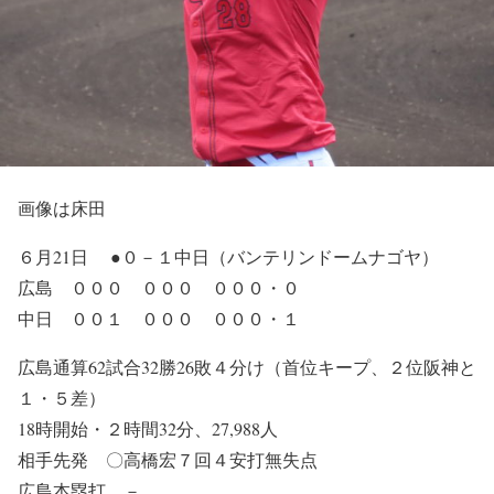
画像は床田
６月21日 ●０－１中日（バンテリンドームナゴヤ）
広島 ０００ ０００ ０００・０
中日 ００１ ０００ ０００・１
広島通算62試合32勝26敗４分け（首位キープ、２位阪神と
１・５差）
18時開始・２時間32分、27,988人
相手先発 〇高橋宏７回４安打無失点
広島本塁打 －