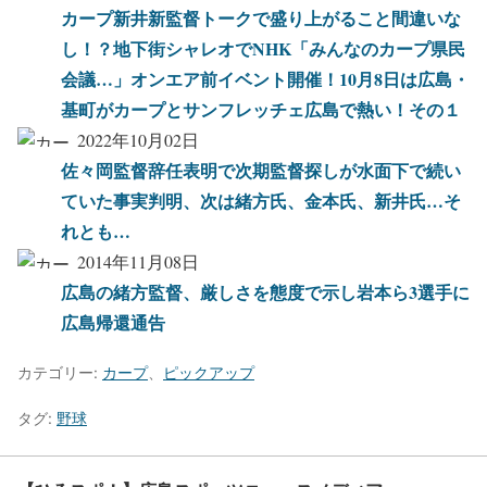
カープ新井新監督トークで盛り上がること間違いな
し！？地下街シャレオでNHK「みんなのカープ県民
会議…」オンエア前イベント開催！10月8日は広島・
基町がカープとサンフレッチェ広島で熱い！その１
2022年10月02日
佐々岡監督辞任表明で次期監督探しが水面下で続い
ていた事実判明、次は緒方氏、金本氏、新井氏…そ
れとも…
2014年11月08日
広島の緒方監督、厳しさを態度で示し岩本ら3選手に
広島帰還通告
カテゴリー:
カープ
、
ピックアップ
タグ:
野球