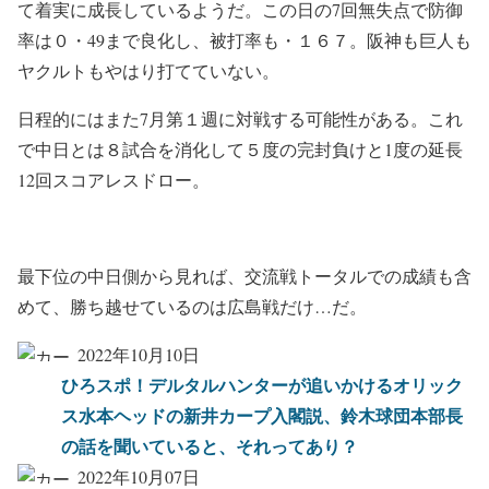
て着実に成長しているようだ。この日の7回無失点で防御
率は０・49まで良化し、被打率も・１６７。阪神も巨人も
ヤクルトもやはり打てていない。
日程的にはまた7月第１週に対戦する可能性がある。これ
で中日とは８試合を消化して５度の完封負けと1度の延長
12回スコアレスドロー。
最下位の中日側から見れば、交流戦トータルでの成績も含
めて、勝ち越せているのは広島戦だけ…だ。
2022年10月10日
ひろスポ！デルタルハンターが追いかけるオリック
ス水本ヘッドの新井カープ入閣説、鈴木球団本部長
の話を聞いていると、それってあり？
2022年10月07日