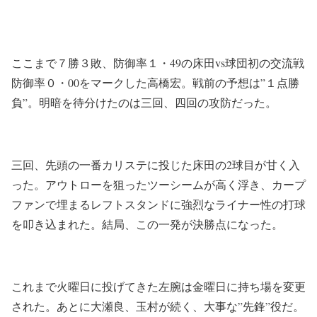
ここまで７勝３敗、防御率１・49の床田vs球団初の交流戦
防御率０・00をマークした高橋宏。戦前の予想は”１点勝
負”。明暗を待分けたのは三回、四回の攻防だった。
三回、先頭の一番カリステに投じた床田の2球目が甘く入
った。アウトローを狙ったツーシームが高く浮き、カープ
ファンで埋まるレフトスタンドに強烈なライナー性の打球
を叩き込まれた。結局、この一発が決勝点になった。
これまで火曜日に投げてきた左腕は金曜日に持ち場を変更
された。あとに大瀬良、玉村が続く、大事な”先鋒”役だ。