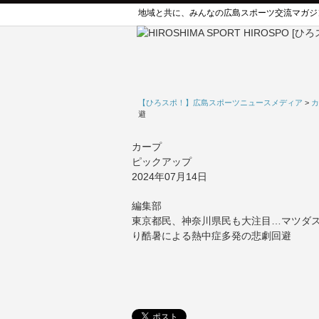
地域と共に、みんなの広島スポーツ交流マガジ
【ひろスポ！】広島スポーツニュースメディア
>
カ
避
カープ
ピックアップ
2024年07月14日
編集部
東京都民、神奈川県民も大注目…マツダ
り酷暑による熱中症多発の悲劇回避