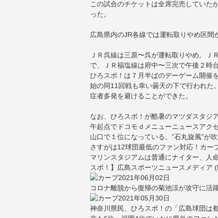
この試合のチケットは全席完売していた
った。
広島県内のJR各線では運転取りやめ区間
ＪＲ呉線は三原〜呉が運転取りやめ。Ｊ
で、ＪＲ福塩線は府中〜三次で午後２時
ひろスポ！は７月半ばのデーゲーム開催を
始の同11回戦も幸い曇天の下で行われた
症者多発を避けることができた。
なお、ひろスポ！が酷暑のマツダスタジア
午起点でドコモｄメニューニュースアク
山口で１位になっている。”石丸旋風”が
さすがは12球団最低のファン対応！カー
マリンスタジアムは普通にナイター、人命
スポ！】広島スポーツニュースメディア (hiro
2021年06月02日
コロナ離脱から復帰の菊池涼が攻守に活躍
2021年05月30日
神奈川県民、ひろスポ！の「広島球団は