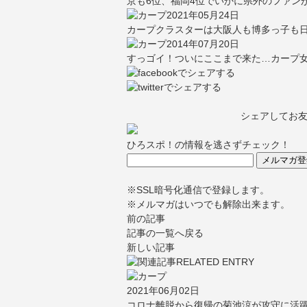
京も6位、福岡4位でいかに県外のファン
2021年05月24日
カープクラスターは大阪人も博多っ子も日
2014年07月20日
すっゴイ！ついにここまで来た…カープ
シェアしてお
ひろスポ！の情報を逃さずチェック！
※SSL暗号化通信で登録します。
※メルマガはいつでも解除出来ます。
前の記事
記事の一覧へ戻る
新しい記事
2021年06月02日
コロナ離脱から復帰の菊池涼が攻守に活躍