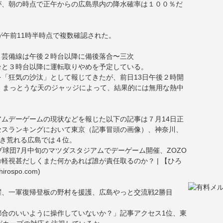
が、朝の時点で正午からの広島県内の降水確率は１００％だ
が午前11時半時点で複数確認された。
Ｒ芸備線は午後２時台以降に備後落合〜三次
台と３時台以降に運転取りやめを予定している。
「狂気の沙汰」として報じてきたが、前日13日午後２時開
。まっとうな天のジャッジによって、結果的には無用な熱中
ムデーゲームの現状などを報じた以下の記事は７月14日正
セスランキングにおいて東京（記事冒頭の画像）、神奈川、
吹き荒れる広島では４位。
プ球団7月中旬のマツダスタジアムでデーゲーム開催、ZOZO
軽視甚だしくまた何かあれば誰が責任取るのか？ | 【ひろ
spo.com)
、一軍復帰登板の野村を援護、広島やっと交流戦2勝目
都合のいいように操作していないか？」記事アクセス1位、東