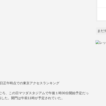
まだ
4日正午時点での東京アクセスランキング
分ごろ、この日マツダスタジアムで午後１時30分開始予定だっ
表した。開門は午前11時が予定されていた。