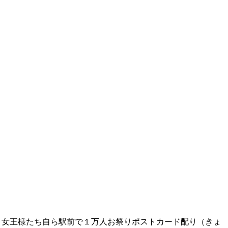
？女王様たち自ら駅前で１万人お祭りポストカード配り（きょ