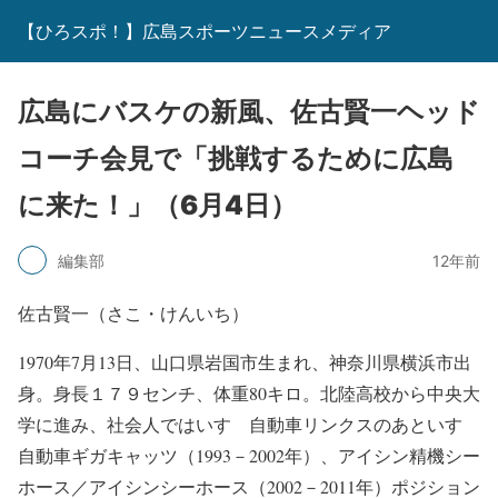
【ひろスポ！】広島スポーツニュースメディア
広島にバスケの新風、佐古賢一ヘッド
コーチ会見で「挑戦するために広島
に来た！」（6月4日）
編集部
12年前
佐古賢一（さこ・けんいち）
1970年7月13日、山口県岩国市生まれ、神奈川県横浜市出
身。身長１７９センチ、体重80キロ。北陸高校から中央大
学に進み、社会人ではいすゞ自動車リンクスのあといすゞ
自動車ギガキャッツ（1993－2002年）、アイシン精機シー
ホース／アイシンシーホース（2002－2011年）ポジション