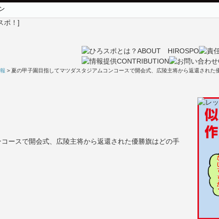
ン
報
> 夏の甲子園目指してマツダスタジアムコンコースで開会式、広陵主将から返還された優
ンコースで開会式、広陵主将から返還された優勝旗はどの手