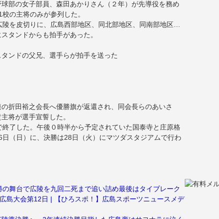
野球部の女子部員、森田あかりさん（２年）が先導役を務め
1校の主将のみが参列した。
広陵を皮切りに、広島西部地区、同北部地区、同南部地区…
にスタンドからも拍手があった。
スタンドの父兄、選手らが拍手を送った
連の折田裕之会長へ優勝旗が返還され、同会長らのあいさ
貴主将が選手宣誓した。
で終了した。午後０時半から予定されていた国泰寺と庄原格
6日（日）に、決勝は28日（火）にマツダスタジアムで行わ
勝の舞台で広陵を九回二死まで追い詰め最後はタイブレーク
広島大会第12日 | 【ひろスポ！】広島スポーツニュースメデ