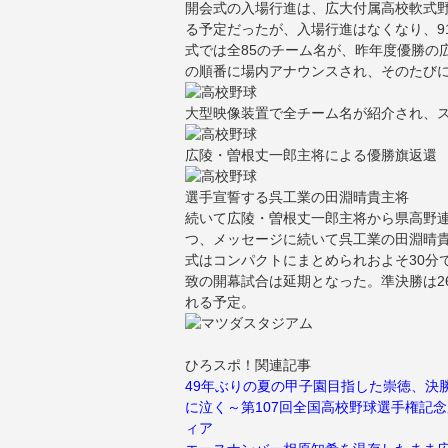
開会式の入場行進は、広大付属高校軟式
る予定だったが、入場行進はなくなり、9
式では全85のチーム名が、昨年度優勝の
の順番に場内アナウンスされ、そのたび
大型映像装置で全チーム名が紹介され、
広陵・曽根丈一郎主将による優勝旗返還
選手宣誓する呉工業の田淵晴貴主将
続いて広陵・曽根丈一郎主将から県高野
つ、メッセージに続いて呉工業の田淵晴
式はコンパクトにまとめられおよそ30分
致の開幕試合は延期となった。準決勝は2
れる予定。
ひろスポ！関連記事
49年ぶりの夏の甲子園目指した崇徳、決
に泣く～第107回全国高校野球選手権記念
ィア