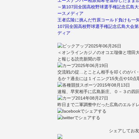
エースナンバー相原知希を温存したまま
～第107回全国高校野球選手権記念広島大
ースメディア
王者広陵に挑んだ竹原コールド負けも一
107回全国高校野球選手権記念広島大会第
ディア
2025年06月26日
＜オンラインカジノのオコエ瑠偉と増田
と報じる読売新聞の罪
2025年06月19日
交流戦の掟…とことん相手を叩くのがパ・
るか？過去には１イニング15失点や10点
2015年08月13日
速報、早実相手に広島新庄、０－３の四回
2014年08月27日
昨日まで二軍調整中だった広島のエルド
シェアしてお