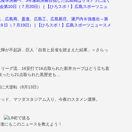
広陵準決勝へ、3年連続決勝目指した広島商はサヨナラに泣く
会第10日（７月20日） | 【ひろスポ！】広島スポーツニュ
矢…広島商、盈進、広島工、広島新庄、瀬戸内８強進出～第
９日（７月19日） | 【ひろスポ！】広島スポーツニュースメ
大輝が不起訴…巨人「自首と反省を踏まえた結果」＞さらっ
リーグ流…16安打で16点取られた新井カープはどう立ち直
取ったら21点取られた黒歴史も…
に大逆転（8月13日）
レッド、マツダスタジアム入り。今夜のスタメン濃厚。
友達にもこのニュースを教えよう！