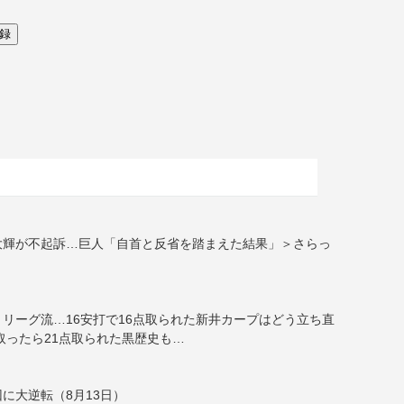
大輝が不起訴…巨人「自首と反省を踏まえた結果」＞さらっ
リーグ流…16安打で16点取られた新井カープはどう立ち直
取ったら21点取られた黒歴史も…
に大逆転（8月13日）