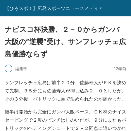
【ひろスポ！】広島スポーツニュースメディア
ナビスコ杯決勝、２－０からガンバ
大阪の”逆襲”受け、サンフレッチェ広
島優勝ならず
編集部
12年前
サンフレッチェ広島は前半２０分、佐藤寿人がＰＫを決め
て先制。３５分にも佐藤寿人が押し込み２－０としたが、
その３分後、パトリックに頭で決められたのが痛かった。
後半は開始から完全にガンバ大阪ペース。ＧＫ林のナイス
セービングで２度のピンチはしのいだが、９分にまたもパ
トリックのヘディングシュートで２－２同点に追いつかれ