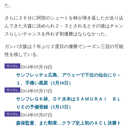
た。
さらに２６分に阿部のシュートを林が弾き返したが走り込
んできた大森に決められ２－３とされるとその後はチャン
スらしいチャンスを作れず初優勝はならなかった。
ガンバ大阪は７年ぶり２度目の優勝でシーズン三冠の可能
性を残している。
2014年05月18日
サンフレッチェ広島、アウェーで下位の仙台に０－
１、手痛い黒星（5月18日）
2014年05月13日
サンフレＧＫ林、ＤＦ水本はＳＡＭＵＲＡＩ ＢＬ
ＵＥの予備登録（5月13日）
2014年05月07日
森保監督、また勲章…クラブ史上初のＡＣＬ決勝ト