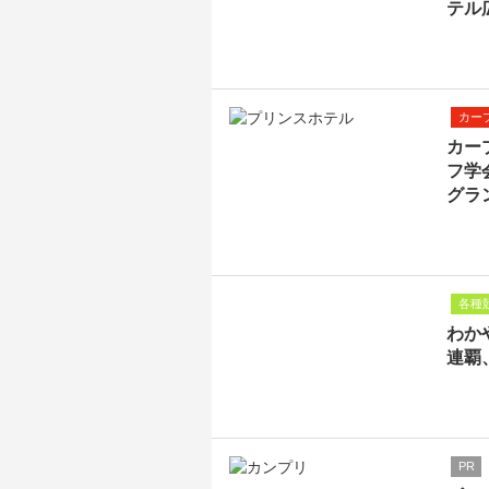
テル
カー
カー
フ学
グラ
各種
わか
連覇
PR