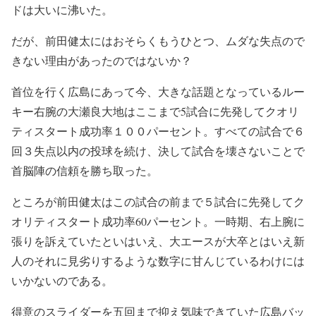
ドは大いに沸いた。
だが、前田健太にはおそらくもうひとつ、ムダな失点ので
きない理由があったのではないか？
首位を行く広島にあって今、大きな話題となっているルー
キー右腕の大瀬良大地はここまで5試合に先発してクオリ
ティスタート成功率１００パーセント。すべての試合で６
回３失点以内の投球を続け、決して試合を壊さないことで
首脳陣の信頼を勝ち取った。
ところが前田健太はこの試合の前まで５試合に先発してク
オリティスタート成功率60パーセント。一時期、右上腕に
張りを訴えていたといはいえ、大エースが大卒とはいえ新
人のそれに見劣りするような数字に甘んじているわけには
いかないのである。
得意のスライダーを五回まで抑え気味できていた広島バッ