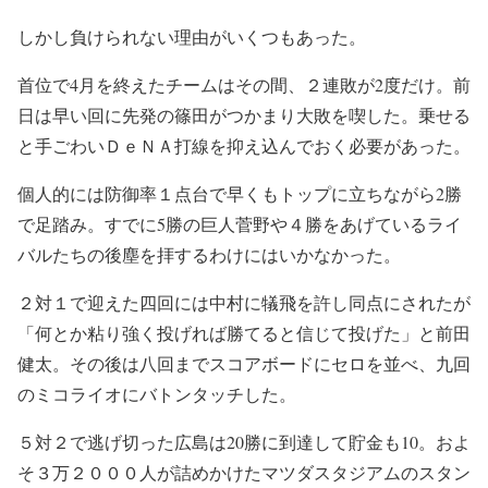
しかし負けられない理由がいくつもあった。
首位で4月を終えたチームはその間、２連敗が2度だけ。前
日は早い回に先発の篠田がつかまり大敗を喫した。乗せる
と手ごわいＤｅＮＡ打線を抑え込んでおく必要があった。
個人的には防御率１点台で早くもトップに立ちながら2勝
で足踏み。すでに5勝の巨人菅野や４勝をあげているライ
バルたちの後塵を拝するわけにはいかなかった。
２対１で迎えた四回には中村に犠飛を許し同点にされたが
「何とか粘り強く投げれば勝てると信じて投げた」と前田
健太。その後は八回までスコアボードにセロを並べ、九回
のミコライオにバトンタッチした。
５対２で逃げ切った広島は20勝に到達して貯金も10。およ
そ３万２０００人が詰めかけたマツダスタジアムのスタン