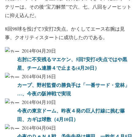
テリーは、その後“宝刀解禁”で六、七、八回をノーヒット
に抑え込んだ。
8回98球を投げて3安打2失点。かくしてエース右腕は見
事、クオリティスタートに成功したのである。
2014年04月20日
右肘に不安残るマエケン、5回7安打4失点ではや黒
星、チーム連勝４で止まる(4月20日）
2014年04月16日
カープ、野村監督の勝負手は「一番サード・堂林」
…、今夜の阪神戦で実現
2014年04月10日
今夜の東京ドーム、昨夜４発の巨人打線に挑む篠
田、カギは球数（4月10日）
2014年04月04日
今夜のＤｅＮＡ戦、予告先発は篠田、一昨年４月5日