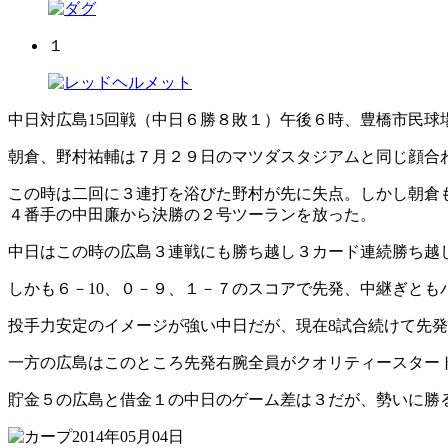
１
中日対広島15回戦（中日６勝８敗１）午後６時、豊橋市民
朝倉、野村祐輔は７月２９日のマツダスタジアムと同じ顔合
この時は二回に３連打を浴びた野村が先に失点。しかし朝倉
４番手の中田廉から決勝の２号ツーランを放った。
中日はこの時の広島３連戦にも勝ち越し３カード連続勝ち越
しかも６－10、０－９、１－７のスコアで先発、中継ぎとも
投手力安定のイメージが強い中日だが、現在8試合続けて先
一方の広島はこのところ先発右腕全員がクオリティースター
貯金５の広島と借金１の中日のゲーム差は３だが、勢いに勝
2014年05月04日