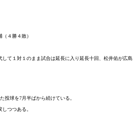
輔（４勝４敗）
代して１対１のまま試合は延長に入り延長十回、松井佑が広島
。
た投球を7月半ばから続けている。
戻しつつある。