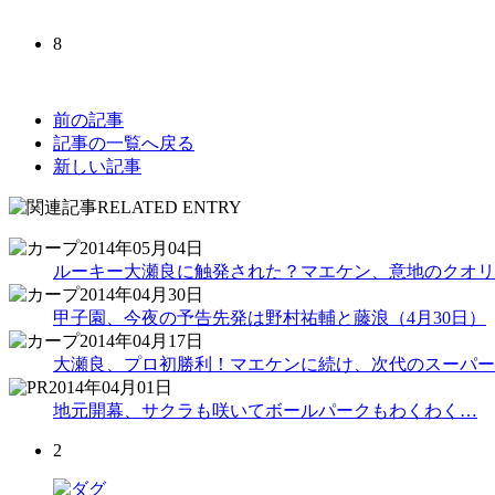
8
前の記事
記事の一覧へ戻る
新しい記事
2014年05月04日
ルーキー大瀬良に触発された？マエケン、意地のクオリ
2014年04月30日
甲子園、今夜の予告先発は野村祐輔と藤浪（4月30日）
2014年04月17日
大瀬良、プロ初勝利！マエケンに続け、次代のスーパー
2014年04月01日
地元開幕、サクラも咲いてボールパークもわくわく…
2