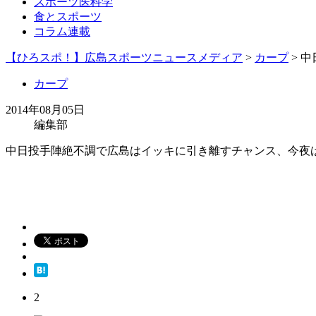
スポーツ医科学
食とスポーツ
コラム連載
【ひろスポ！】広島スポーツニュースメディア
>
カープ
> 
カープ
2014年08月05日
編集部
中日投手陣絶不調で広島はイッキに引き離すチャンス、今夜は
2