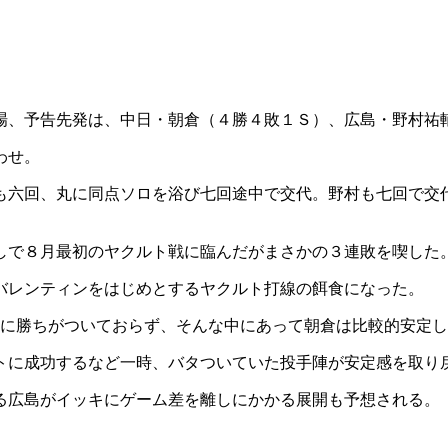
球場、予告先発は、中日・朝倉（４勝４敗１Ｓ）、広島・野村祐
わせ。
も六回、丸に同点ソロを浴び七回途中で交代。野村も七回で交
しで８月最初のヤクルト戦に臨んだがまさかの３連敗を喫した
バレンティンをはじめとするヤクルト打線の餌食になった。
発に勝ちがついておらず、そんな中にあって朝倉は比較的安定し
トに成功するなど一時、バタついていた投手陣が安定感を取り
る広島がイッキにゲーム差を離しにかかる展開も予想される。