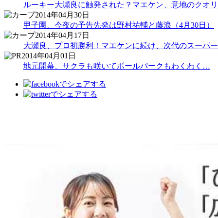
ルーキー大瀬良に触発された？マエケン、意地のクオリ
2014年04月30日
甲子園、今夜の予告先発は野村祐輔と藤浪（4月30日）
2014年04月17日
大瀬良、プロ初勝利！マエケンに続け、次代のスーパー
2014年04月01日
地元開幕、サクラも咲いてボールパークもわくわく…