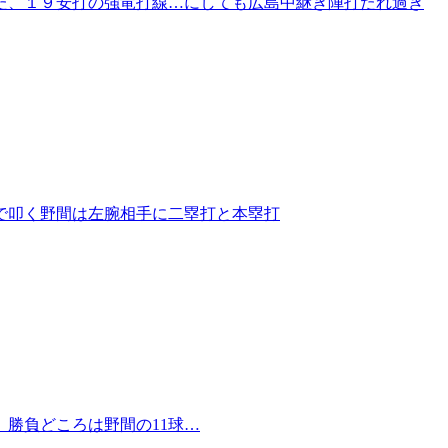
た、１９安打の強竜打線…にしても広島中継ぎ陣打たれ過ぎ
で叩く野間は左腕相手に二塁打と本塁打
勝負どころは野間の11球…