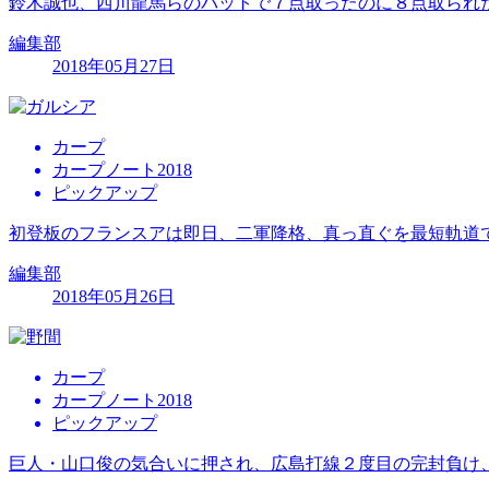
鈴木誠也、西川龍馬らのバットで７点取ったのに８点取られ
編集部
2018年05月27日
カープ
カープノート2018
ピックアップ
初登板のフランスアは即日、二軍降格、真っ直ぐを最短軌道
編集部
2018年05月26日
カープ
カープノート2018
ピックアップ
巨人・山口俊の気合いに押され、広島打線２度目の完封負け、