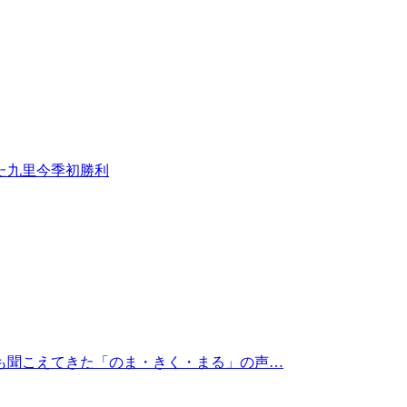
た九里今季初勝利
も聞こえてきた「のま・きく・まる」の声…