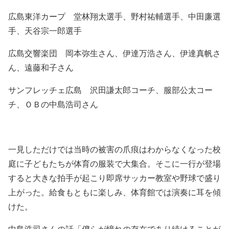
広島東洋カープ 堂林翔太選手、野村祐輔選手、中田廉選
手、天谷宗一郎選手
広島交響楽団 岡本弥生さん、伊達万浩さん、伊達真帆さ
ん、遠藤和子さん
サンフレッチェ広島 沢田謙太郎コーチ、服部公太コー
チ、ＯＢの中島浩司さん
一見しただけでは当時の被害の爪痕はわからなくなった校
庭に子どもたちが体育の服装で大集合。そこに一行が登場
すると大きな拍手が起こり即席サッカー教室や野球で盛り
上がった。給食もともに楽しみ、体育館では演奏に耳を傾
けた。
中島浩司さんの話「僕らが憧れの存在であり続けることが