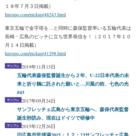
１８年７月３日掲載）
hirospo.com/pickup/48243.html
東京五輪で金字塔を…と同時に森保監督率いる五輪代表は
長崎・広島のピッチに立ち世界発信を！（２０１７年１０
月１４日掲載）
hirospo.com/pickup/41298.html
2019年11月13日
五輪代表森保監督誕生から２年、U-22日本代表の未
来と折り鶴に託された願いと…川風の街、七色の光
#43
2017年09月24日
サンフレッチェ広島から東京五輪へ、森保代表監督
誕生秒読み、現在はドイツで研修中
2015年12月26日
旧広島市民球場2015・１２・23サンフレッチェ広島