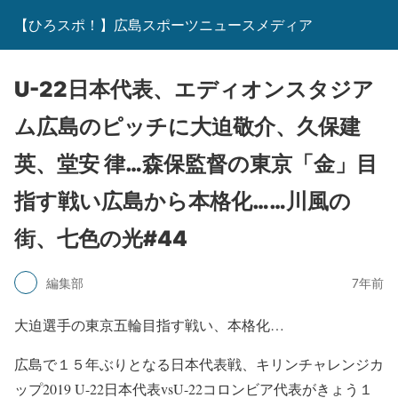
【ひろスポ！】広島スポーツニュースメディア
U-22日本代表、エディオンスタジア
ム広島のピッチに大迫敬介、久保建
英、堂安 律…森保監督の東京「金」目
指す戦い広島から本格化……川風の
街、七色の光#44
編集部
7年前
大迫選手の東京五輪目指す戦い、本格化…
広島で１５年ぶりとなる日本代表戦、キリンチャレンジカ
ップ2019 U-22日本代表vsU-22コロンビア代表がきょう１