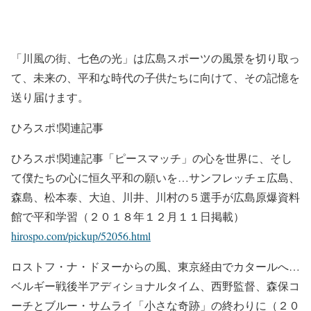
「川風の街、七色の光」は広島スポーツの風景を切り取っ
て、未来の、平和な時代の子供たちに向けて、その記憶を
送り届けます。
ひろスポ!関連記事
ひろスポ!関連記事「ピースマッチ」の心を世界に、そし
て僕たちの心に恒久平和の願いを…サンフレッチェ広島、
森島、松本泰、大迫、川井、川村の５選手が広島原爆資料
館で平和学習（２０１８年１２月１１日掲載）
hirospo.com/pickup/52056.html
ロストフ・ナ・ドヌーからの風、東京経由でカタールへ…
ベルギー戦後半アディショナルタイム、西野監督、森保コ
ーチとブルー・サムライ「小さな奇跡」の終わりに（２０