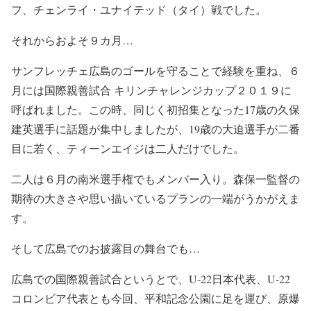
フ、チェンライ・ユナイテッド（タイ）戦でした。
それからおよそ９カ月…
サンフレッチェ広島のゴールを守ることで経験を重ね、６
月には国際親善試合 キリンチャレンジカップ２０１９に
呼ばれました。この時、同じく初招集となった17歳の久保
建英選手に話題が集中しましたが、19歳の大迫選手が二番
目に若く、ティーンエイジは二人だけでした。
二人は６月の南米選手権でもメンバー入り。森保一監督の
期待の大きさや思い描いているプランの一端がうかがえま
す。
そして広島でのお披露目の舞台でも…
広島での国際親善試合というとで、U-22日本代表、U-22
コロンビア代表とも今回、平和記念公園に足を運び、原爆