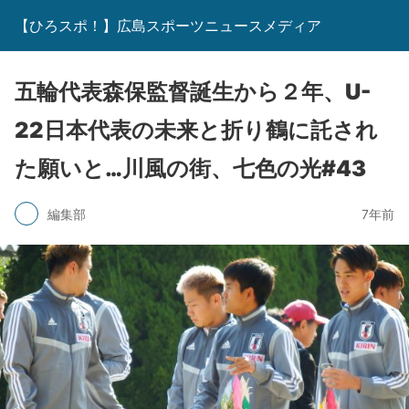
【ひろスポ！】広島スポーツニュースメディア
五輪代表森保監督誕生から２年、U-
22日本代表の未来と折り鶴に託され
た願いと…川風の街、七色の光#43
編集部
7年前