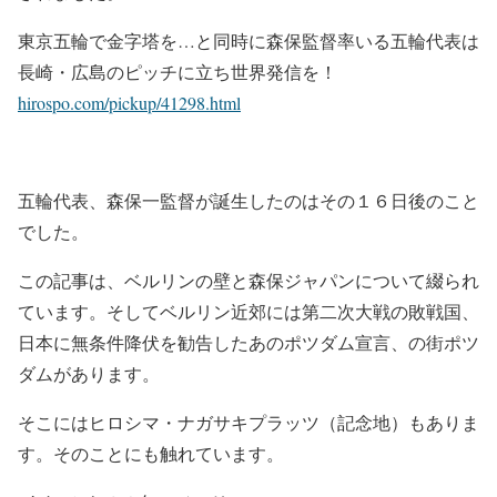
東京五輪で金字塔を…と同時に森保監督率いる五輪代表は
長崎・広島のピッチに立ち世界発信を！
hirospo.com/pickup/41298.html
五輪代表、森保一監督が誕生したのはその１６日後のこと
でした。
この記事は、ベルリンの壁と森保ジャパンについて綴られ
ています。そしてベルリン近郊には第二次大戦の敗戦国、
日本に無条件降伏を勧告したあのポツダム宣言、の街ポツ
ダムがあります。
そこにはヒロシマ・ナガサキプラッツ（記念地）もありま
す。そのことにも触れています。