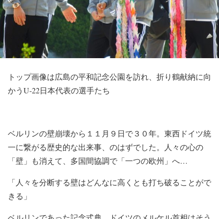
トップ画像は広島の平和記念公園を訪れ、折り鶴献納に向
かうU-22日本代表の選手たち
ベルリンの壁崩壊から１１月９日で３０年。東西ドイツ統
一に繋がる歴史的な出来事、のはずでした。人々の心の
「壁」も消えて、多国間協調で「一つの欧州」へ…
「人々を分断する壁はどんなに高くとも打ち破ることがで
きる」
ベルリンであった記念式典。ドイツのメルケル首相はそう