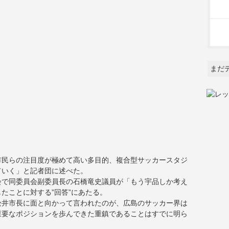
まだ
市民らの注目度が極めて高い多目的、複合型サッカースタジ
ていく」と記者団に述べた。
会で同委員会副委員長の石橋竜史議員が「もう宇品しか考え
たことに対する”回答”にあたる。
松井市長に面と向かって言われたのが、広島のサッカー界は
重要なポジションを歩んできた重鎮であることはすでに明ら