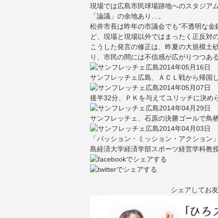
現場では広島市民球場跡地へのスタジア
「論議」の余地あり…。
松井市長は昨年の市議会でも”不透明な金
ど、現場と現場以外ではまったく正反対
こうした発言の修正は、昨夏の大規模土
り、市民の間には不信感が広がりつつあ
2014年05月16日
サンフレッチェ広島、ＡＣＬ戦から帰国し
2014年05月07日
後半32分、ＰＫを与えてユリッチに決め
2014年04月29日
サンフレッチェ、石原の決勝ゴールで鳥栖
2014年04月03日
「パッション・ミッション・アクション
島経済大学経済学部スポーツ経営学科教
シェアしてお