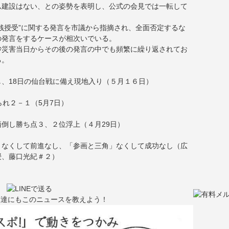
ム建設はない、との姿勢を表明し、公式の会見では一転して
銭授受”に関する発言を市議から指摘され、全面否定するな
の発言をするケースが相次いでいる。
砂災害当日からその後の発言の中でも頻繁に繰り返されてお
る。
、18日の仙台戦に備え現地入り（５月１６日）
られ２－１（5月7日）
倒し勝ち点３、２位浮上（４月29日）
」なくして前進なし、「参画と三角」なくして成功なし（広
授、藤口光紀＃２）
友達にもこのニュースを教えよう！