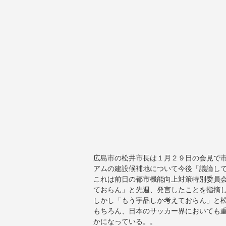
広島市の松井市長は１月２９日の会見で
アムの建設候補地について今後「議論し
これは前日の都市機能向上対策特別委員
ておらん」と先週、発言したことを指摘し
しかし「もう宇品しか考えておらん」と
もちろん、日本のサッカー界においても
かになっている。。