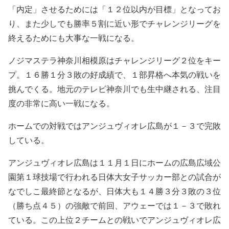
「内定」させるためには「１２位以内が目標」となってお
り、また少しでも勝率５割に近い形でチャレンジリーグを
終えるためにも大事な一戦になる。
ノジマステラ神奈川相模原はチャレンジリーグ２位をキー
プ。１６勝１分３敗の好成績で、１部昇格へ本気の戦いを
挑んでくる。地元のテレビ神奈川でも生中継される、注目
度の非常に高い一戦になる。
ホームでの対戦ではアンジュヴィオレ広島が１－３で完敗
している。
アンジュヴィオレ広島は１１月１日にホームの広島広域公
園第１球技場で行われる日体大女子サッカー部との試合が
なでしこ最終節となるが、日体大も１４勝３分３敗の３位
（勝ち点４５）の強敵で前回、アウェーでは１－３で敗れ
ている。この上位２チームとの戦いでアンジュヴィオレ広