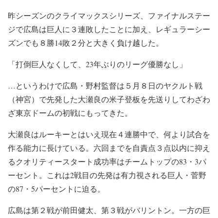
昨シーズンのクライマックスシリーズ、ファイナルステー
ジで広島は巨人に３連敗したことに加え、レギュラーシー
ズンでも８勝14敗２分と大きく負け越した。
「打倒巨人なくして、23年ぶりのリーグ優勝なし」
…というわけで広島・野村監督は５月８日のヤクルト戦
（神宮）で先発した大瀬良の米子登板を先送りしてわざわ
ざ東京ドームの初戦にもってきた。
大瀬良はルーキーとはいえ現在４連勝中で、何より試合を
作る能力に長けている。六回までを自責点３点以内に抑え
るクオリティースタート成功率はチームトップの83・3パ
ーセント。これは2戦目の先発は有力視される巨人・菅野
の87・5パーセントに迫る。
広島は第２戦が前田健太、第３戦がバリントン。一方の巨