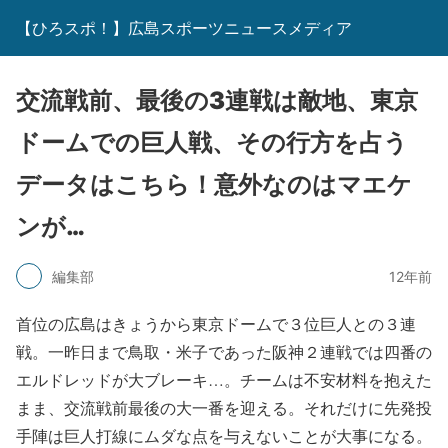
【ひろスポ！】広島スポーツニュースメディア
交流戦前、最後の3連戦は敵地、東京
ドームでの巨人戦、その行方を占う
データはこちら！意外なのはマエケ
ンが…
編集部
12年前
首位の広島はきょうから東京ドームで３位巨人との３連
戦。一昨日まで鳥取・米子であった阪神２連戦では四番の
エルドレッドが大ブレーキ…。チームは不安材料を抱えた
まま、交流戦前最後の大一番を迎える。それだけに先発投
手陣は巨人打線にムダな点を与えないことが大事になる。