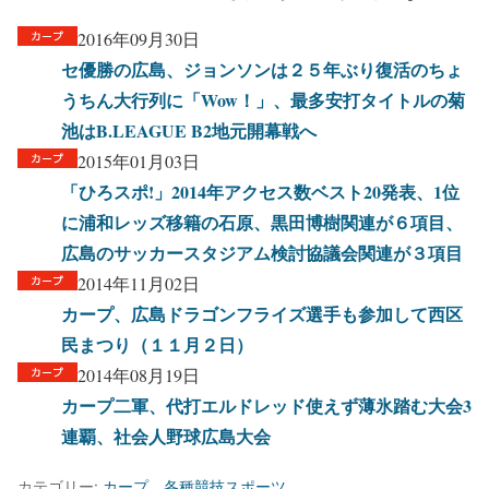
2016年09月30日
セ優勝の広島、ジョンソンは２５年ぶり復活のちょ
うちん大行列に「Wow！」、最多安打タイトルの菊
池はB.LEAGUE B2地元開幕戦へ
2015年01月03日
「ひろスポ!」2014年アクセス数ベスト20発表、1位
に浦和レッズ移籍の石原、黒田博樹関連が６項目、
広島のサッカースタジアム検討協議会関連が３項目
2014年11月02日
カープ、広島ドラゴンフライズ選手も参加して西区
民まつり（１１月２日）
2014年08月19日
カープ二軍、代打エルドレッド使えず薄氷踏む大会3
連覇、社会人野球広島大会
カテゴリー:
カープ
、
各種競技スポーツ