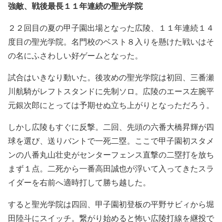
強敵、戦後最長１１年連続の聖光学院
２２回目の夏の甲子園出場となった広陵、１１年連続１４
度目の聖光学院。名門校のベスト８入りを懸けた戦いはそ
の名にふさわしい好ゲームとなった。
試合はいきなり動いた。後攻めの聖光学院は初回、三番瀬
川航騎がレフトスタンドに先制ソロ。広陵のエース左腕平
元銀次郎にとっては予期せぬ立ち上がりとなっただろう。
しかし広陵もすぐに反撃。二回、先頭の六番大橋昇輝が四
球を選び、送りバントで一死二塁。ここで甲子園初スタメ
ンの八番丸山壮史がセンターフェンス直撃の二塁打を放ち
まず１点。二死から一番高田誠也が浮いて入ってきたスラ
イダーを右前へ適時打して勝ち越した。
すると聖光学院は四回、甲子園初登板の平野サビィから堀
田陸斗にスイッチ。繋がり始めると怖い広陵打線を継投で