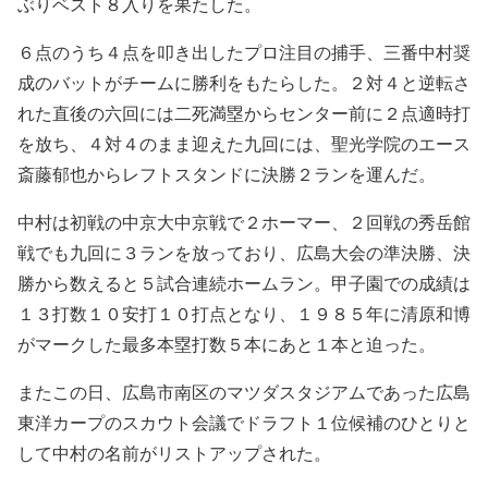
ぶりベスト８入りを果たした。
６点のうち４点を叩き出したプロ注目の捕手、三番中村奨
成のバットがチームに勝利をもたらした。２対４と逆転さ
れた直後の六回には二死満塁からセンター前に２点適時打
を放ち、４対４のまま迎えた九回には、聖光学院のエース
斎藤郁也からレフトスタンドに決勝２ランを運んだ。
中村は初戦の中京大中京戦で２ホーマー、２回戦の秀岳館
戦でも九回に３ランを放っており、広島大会の準決勝、決
勝から数えると５試合連続ホームラン。甲子園での成績は
１３打数１０安打１０打点となり、１９８５年に清原和博
がマークした最多本塁打数５本にあと１本と迫った。
またこの日、広島市南区のマツダスタジアムであった広島
東洋カープのスカウト会議でドラフト１位候補のひとりと
して中村の名前がリストアップされた。