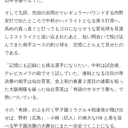
そして九回、先頭の吉岡がイレギュラーバウンドする内野
安打で出たところで中村がハイライトとなる第５打席へ。
高めの真っ直ぐと打ってもゴロになりそうな変化球を見逃
し２ストライクと追い込まれたあと、短い間合いで投げ込
んできた相手エースの釣り球を、完璧にとらえて見せたの
である。
「記憶にも記録にも残る選手になりたい」中村は試合後、
テレビカメラの前でそう話していた。連戦となる注目の準
決勝の相手は仙台育英。史上初の春夏２度目の連覇を狙っ
た大阪桐蔭を破った仙台育英は「奇跡のサヨナラ勝ち」で
勢いづいている。
その「奇跡」の上を行く甲子園ミラクル４戦連発が飛び出
せば、野村（広島）－小林（巨人）の偉大なOB と肩を並
べる甲子園決勝の大舞台にまた一歩近づくことになる。