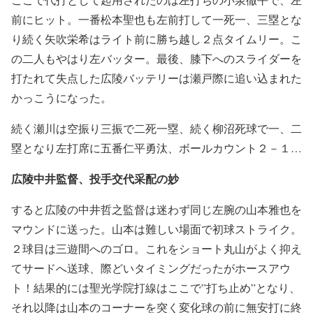
前にヒット。一番松本聖也も左前打して一死一、三塁とな
り続く矢吹栄希はライト前に勝ち越し２点タイムリー。こ
の二人もやはり左バッター。最後、膝下へのスライダーを
打たれて失点した広陵バッテリーは瀬戸際に追い込まれた
かっこうになった。
続く瀬川は空振り三振で二死一塁、続く柳沼死球で一、二
塁となり左打席に五番仁平勇汰、ボールカウント２－１…
広陵中井監督、投手交代采配の妙
すると広陵の中井哲之監督は迷わず同じ左腕の山本雅也を
マウンドに送った。山本は難しい場面で初球ストライク。
２球目は三遊間へのゴロ。これをショート丸山がよく抑え
てサードへ送球、際どいタイミングだったがホースアウ
ト！結果的には聖光学院打線はここで”打ち止め”となり、
それ以降は山本のコーナーを突く変化球の前に無安打に終