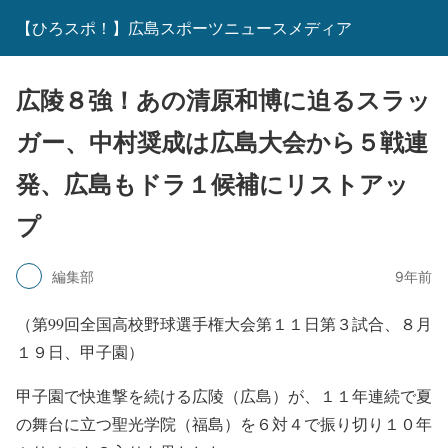
【ひろスポ！】広島スポーツニュースメディア
広陵８強！あの清原和博に迫るスラッ
ガー、中村奨成は広島大会から５戦連
発、広島もドラ１候補にリストアッ
プ
編集部
9年前
（第99回全国高校野球選手権大会第１１日第３試合、８月
１９日、甲子園）
甲子園で快進撃を続ける広陵（広島）が、１１年連続で夏
の舞台に立つ聖光学院（福島）を６対４で振り切り１０年