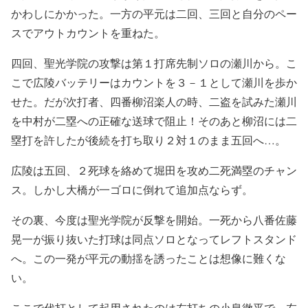
かわしにかかった。一方の平元は二回、三回と自分のペー
スでアウトカウントを重ねた。
四回、聖光学院の攻撃は第１打席先制ソロの瀬川から。こ
こで広陵バッテリーはカウントを３－１として瀬川を歩か
せた。だが次打者、四番柳沼楽人の時、二盗を試みた瀬川
を中村が二塁への正確な送球で阻止！そのあと柳沼には二
塁打を許したが後続を打ち取り２対１のまま五回へ…。
広陵は五回、２死球を絡めて堀田を攻め二死満塁のチャン
ス。しかし大橋が一ゴロに倒れて追加点ならず。
その裏、今度は聖光学院が反撃を開始。一死から八番佐藤
晃一が振り抜いた打球は同点ソロとなってレフトスタンド
へ。この一発が平元の動揺を誘ったことは想像に難くな
い。
ここで代打として起用されたのは左打ちの小泉徹平で、左