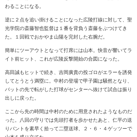
わることになる。
逆に２点を追い掛けることになった広陵打線に対して、聖
光学院の斎藤智也監督は１番を背負う斎藤をぶつけてき
た。１回戦でおかやま山陽を完封した右腕だ。
簡単にツーアウトとなって打席には山本。快音が響いてラ
イト前ヒット、これが広陵反撃開始の合図になった。
高田誠もヒットで続き、吉岡廣貴の投ゴロがエラーを誘発
してとうとう満塁に。中村の登場で甲子園は騒然となり、
バットの先で転がした打球がセンターへ抜けて試合は振り
出しに戻った。
ここから先の時間は中村のために用意されたようなものだ
った。八回の守りでは先頭打者を歩かせたあと、仁平の送
りバントを素早く拾って二塁送球、２・６・４ゲッツーで
山本を盛り立てた。