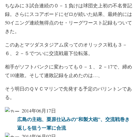
ちなみに３試合連続の０－１負けは球団史上初の不名誉記
録。さらにスコアボードにゼロが続いた結果、最終的には
50イニング連続無得点のセ・リーグワースト記録もついて
きた。
このあとマツダスタジアム戻ってのオリックス戦も３－
６、２－５でついに交流戦最下位転落。
相手がソフトバンクに変わっても０－１、２－17で、締め
て10連敗。そして連敗記録を止めたのは…、
そう明日のＱＶＣマリンで先発する予定のバリントンであ
る。
2014年06月17日
広島の主砲、栗原仕込みの”和製大砲”、交流戦巻き
返しを狙う一軍に合流
2014年06月02日