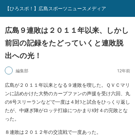
【ひろスポ！】広島スポーツニュースメディア
広島９連敗は２０１１年以来、しかし
前回の記録をたどっていくと連敗脱
出への光！
編集部
12年前
広島が２０１１年以来となる９連敗を喫した。ＱＶＣマリ
ンに詰めかけた大勢のカープファンの声援を受け六回、丸
の8号スリーランなどで一度は４対3と試合をひっくり返し
たが、中継ぎ陣がロッテ打線につかまり8対４の完敗とな
った。
８連敗は２０１２年の交流戦で一度あった。