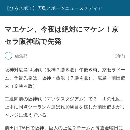
【ひろスポ！】広島スポーツニュースメディア
マエケン、今夜は絶対にマケン！京
セラ阪神戦で先発
編集部
12年前
阪神対広島14回戦（阪神７勝６敗）午後６時、京セラドー
ム、予告先発は、阪神・藤浪（７勝４敗）、広島・前田健
太（９勝４敗）
二週間前の阪神戦（マツダスタジアム）で３－１の七回、
上本に同点ツーランを運ばれ10勝目を逃した前田健太がリ
ベンジに燃えている。
前田は中6日で阪神、巨人の上位２チームと毎週金曜日に