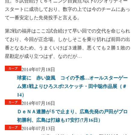
点。５試合続けて６イニング自責点3以下のクオリティー
スタートに成功しており、数字の上では今のチームにあっ
て一番安定した先発投手と言える。
第2戦の福井はここ2試合続けて早い回での交代を命じられ
ており、今回が正念場。しかしそこを乗り切れば前田の出
番となるため、うまくいけば３連勝、悪くても２勝１敗の
星勘定が成り立つはず、なのだが…
2014年07月18日
球宴に 赤い旋風 コイの予感…オールスターゲー
ム第1戦よりひろスポ!スケッチ・田中聡作品展（＃
14）
2014年07月16日
ＤｅＮＡ連勝が５で止まり、広島先発の戸田がプロ
初勝利、広島は打線も17安打(7月16日）
2014年07月13日