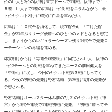
位の巨人と2位の阪神は東京ドームで3連戦。阪神まで１・
５差、巨人まで3差の広島は上位対戦をニラみながら、最
下位ヤクルト相手に確実に白星を重ねたい。
広島は１１０試合を消化して、現在貯金6。「二けた貯
金」が23年ぶりリーグ優勝へのひとつのメドとなると想定
し、きょうからのレギュラーシーズン残り34試合で先発ロ
ーテーションの再編を進める。
球宴明けからは「毎週金曜登板」に固定され巨人、阪神の
上位2チームとの対戦を重ねてきたエースの前田健太を
「中5日」に戻し、今回のヤクルト戦第３戦にもってく
る。今夜の初戦の先発は野村祐輔、第2戦は福井の先発が
予想される。
野村祐輔はオールスター休み前の7月21のヤクルト戦（神
宮）から5試合連続で3連戦初戦に先発。「初戦に勝ってチ
ームに勢いをつける」ことが求められたが、以下のように